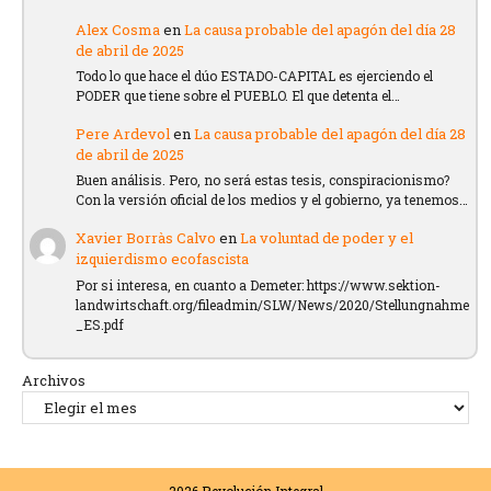
Alex Cosma
en
La causa probable del apagón del día 28
de abril de 2025
Todo lo que hace el dúo ESTADO-CAPITAL es ejerciendo el
PODER que tiene sobre el PUEBLO. El que detenta el…
Pere Ardevol
en
La causa probable del apagón del día 28
de abril de 2025
Buen análisis. Pero, no será estas tesis, conspiracionismo?
Con la versión oficial de los medios y el gobierno, ya tenemos…
Xavier Borràs Calvo
en
La voluntad de poder y el
izquierdismo ecofascista
Por si interesa, en cuanto a Demeter: https://www.sektion-
landwirtschaft.org/fileadmin/SLW/News/2020/Stellungnahme
_ES.pdf
Archivos
2026
Revolución Integral