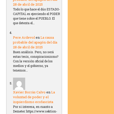
28 de abril de 2025
Todo lo que hace el dúo ESTADO-
CAPITAL es ejerciendo el PODER
que tiene sobre el PUEBLO. El
que detenta el…
Pere Ardevol
en
La causa
probable del apagón del día
28 de abril de 2025
Buen análisis. Pero, no será
estas tesis, conspiracionismo?
Con la versión oficial de los
medios y el gobierno, ya
tenemos…
Xavier Borràs Calvo
en
La
voluntad de poder y el
izquierdismo ecofascista
Por si interesa, en cuanto a
Demeter: https://www.sektion-