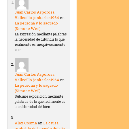
Juan Carlos Asporosa
Vallecillo-jonkarlos1964
en
La persona y lo sagrado
(Simone Weil)
La expresión mediante palabras
la necesidad de difundir lo que
realmente es inequívocamente
bien.
Juan Carlos Asporosa
Vallecillo-jonkarlos1964
en
La persona y lo sagrado
(Simone Weil)
Sublime exposición mediante
palabras de lo que realmente es
la sublimidad del bien.
Alex Cosma
en
La causa
probable del apagón del día