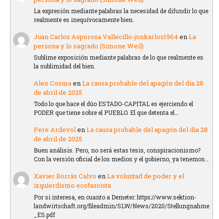
La expresión mediante palabras la necesidad de difundir lo que
realmente es inequívocamente bien.
Juan Carlos Asporosa Vallecillo-jonkarlos1964
en
La
persona y lo sagrado (Simone Weil)
Sublime exposición mediante palabras de lo que realmente es
la sublimidad del bien.
Alex Cosma
en
La causa probable del apagón del día 28
de abril de 2025
Todo lo que hace el dúo ESTADO-CAPITAL es ejerciendo el
PODER que tiene sobre el PUEBLO. El que detenta el…
Pere Ardevol
en
La causa probable del apagón del día 28
de abril de 2025
Buen análisis. Pero, no será estas tesis, conspiracionismo?
Con la versión oficial de los medios y el gobierno, ya tenemos…
Xavier Borràs Calvo
en
La voluntad de poder y el
izquierdismo ecofascista
Por si interesa, en cuanto a Demeter: https://www.sektion-
landwirtschaft.org/fileadmin/SLW/News/2020/Stellungnahme
_ES.pdf