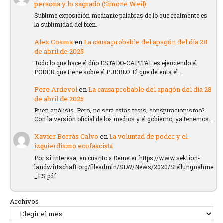
persona y lo sagrado (Simone Weil)
Sublime exposición mediante palabras de lo que realmente es
la sublimidad del bien.
Alex Cosma
en
La causa probable del apagón del día 28
de abril de 2025
Todo lo que hace el dúo ESTADO-CAPITAL es ejerciendo el
PODER que tiene sobre el PUEBLO. El que detenta el…
Pere Ardevol
en
La causa probable del apagón del día 28
de abril de 2025
Buen análisis. Pero, no será estas tesis, conspiracionismo?
Con la versión oficial de los medios y el gobierno, ya tenemos…
Xavier Borràs Calvo
en
La voluntad de poder y el
izquierdismo ecofascista
Por si interesa, en cuanto a Demeter: https://www.sektion-
landwirtschaft.org/fileadmin/SLW/News/2020/Stellungnahme
_ES.pdf
Archivos