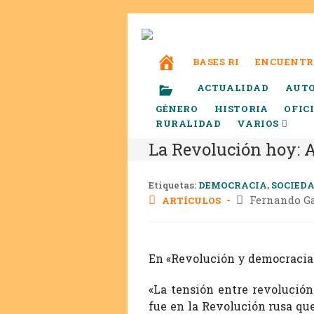
BASES RI
ENCUENTR
ACTUALIDAD
AUT
GÉNERO
HISTORIA
OFIC
RURALIDAD
VARIOS
La Revolución hoy: A
Etiquetas:
DEMOCRACIA
,
SOCIED
Fernando G
ARTÍCULOS
En «Revolución y democracia»
«La tensión entre revolución
fue en la Revolución rusa qu