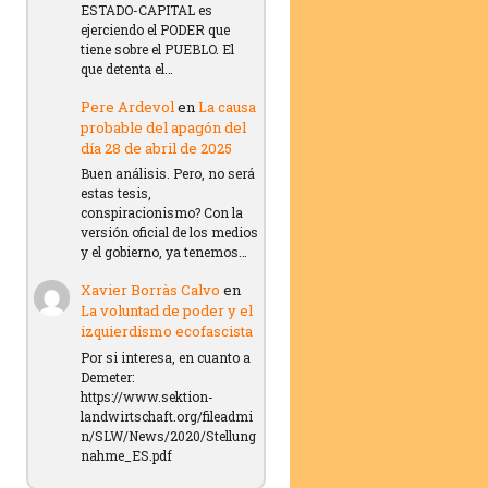
ESTADO-CAPITAL es
ejerciendo el PODER que
tiene sobre el PUEBLO. El
que detenta el…
Pere Ardevol
en
La causa
probable del apagón del
día 28 de abril de 2025
Buen análisis. Pero, no será
estas tesis,
conspiracionismo? Con la
versión oficial de los medios
y el gobierno, ya tenemos…
Xavier Borràs Calvo
en
La voluntad de poder y el
izquierdismo ecofascista
Por si interesa, en cuanto a
Demeter:
https://www.sektion-
landwirtschaft.org/fileadmi
n/SLW/News/2020/Stellung
nahme_ES.pdf