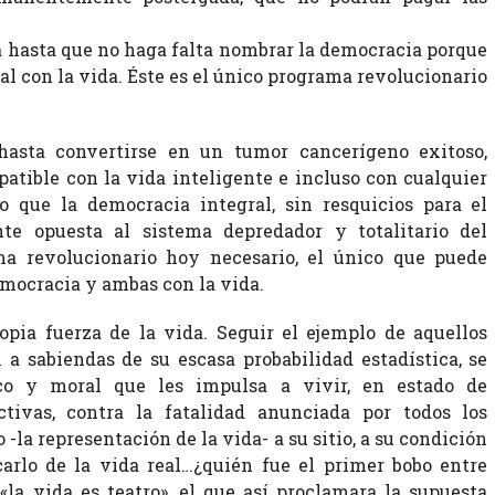
ica hasta que no haga falta nombrar la democracia porque
ial con la vida. Éste es el único programa revolucionario
hasta convertirse en un tumor cancerígeno exitoso,
patible con la vida inteligente e incluso con cualquier
o que la democracia integral, sin resquicios para el
nte opuesta al sistema depredador y totalitario del
ma revolucionario hoy necesario, el único que puede
emocracia y ambas con la vida.
opia fuerza de la vida. Seguir el ejemplo de aquellos
a sabiendas de su escasa probabilidad estadística, se
co y moral que les impulsa a vivir, en estado de
ctivas, contra la fatalidad anunciada por todos los
 -la representación de la vida- a su sitio, a su condición
carlo de la vida real…¿quién fue el primer bobo entre
«la vida es teatro», el que así proclamara la supuesta