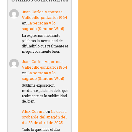
Juan Carlos Asporosa
Vallecillo-jonkarlos1964
en
La persona y lo
sagrado (Simone Weil)
La expresión mediante
palabras la necesidad de
difundir lo que realmente es
inequívocamente bien.
Juan Carlos Asporosa
Vallecillo-jonkarlos1964
en
La persona y lo
sagrado (Simone Weil)
Sublime exposición
mediante palabras de lo que
realmente es la sublimidad
del bien.
Alex Cosma
en
La causa
probable del apagón del
día 28 de abril de 2025
Todo lo que hace el dúo