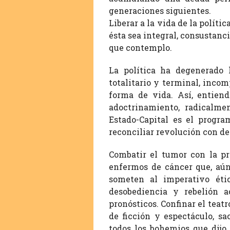
generaciones siguientes.
Liberar a la vida de la polít
ésta sea integral, consustanc
que contemplo.
La política ha degenerado 
totalitario y terminal, incom
forma de vida. Así, entiend
adoctrinamiento, radicalme
Estado-Capital es el progra
reconciliar revolución con d
Combatir el tumor con la pr
enfermos de cáncer que, aún 
someten al imperativo éti
desobediencia y rebelión a
pronósticos. Confinar el teatro
de ficción y espectáculo, sa
todos los bohemios que dijo 