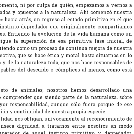
omento, ni por culpa de quién, empezamos a vernos a
dos y opuestos a la naturaleza. Ahí comenzó nuestra
» hacia atrás, un regreso al estado primitivo en el que
instinto depredador que originalmente compartíamos
tes. Entiendo la evolución de la vida humana como un
sigue la superación de esa primitiva fase inicial, de
ntiendo como un proceso de continua mejora de nuestra
ectiva, que se hace ética y moral hasta situarnos en lo
a y de la naturaleza toda, que nos hace responsables de
ulpables del descuido o cómplices al menos, como está
esto de animales, nosotros hemos desarrollado una
e comprender que siendo parte de la naturaleza, sobre
yor responsabilidad, aunque sólo fuera porque de ese
ión y continuidad de nuestra propia especie.
ilidad nos obligan, unívocamente al reconocimiento de
rínseca dignidad, a tratarnos entre nosotros en modo
perador de aquel instinto primitivo y depredador,