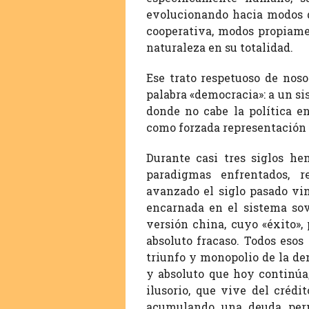
evolucionando hacia modos d
cooperativa, modos propiame
naturaleza en su totalidad.
Ese trato respetuoso de nos
palabra «democracia»: a un s
donde no cabe la política e
como forzada representación 
Durante casi tres siglos he
paradigmas enfrentados, r
avanzado el siglo pasado vim
encarnada en el sistema sov
versión china, cuyo «éxito»,
absoluto fracaso. Todos esos
triunfo y monopolio de la de
y absoluto que hoy continúa
ilusorio, que vive del crédi
acumulando una deuda perm