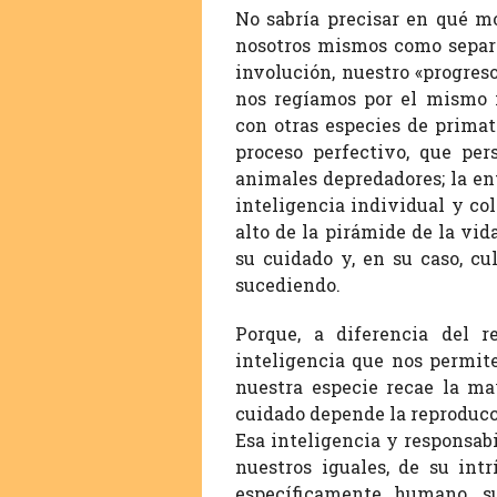
No sabría precisar en qué m
nosotros mismos como separa
involución, nuestro «progreso
nos regíamos por el mismo 
con otras especies de prima
proceso perfectivo, que per
animales depredadores; la e
inteligencia individual y col
alto de la pirámide de la vid
su cuidado y, en su caso, c
sucediendo.
Porque, a diferencia del r
inteligencia que nos permit
nuestra especie recae la ma
cuidado depende la reproducc
Esa inteligencia y responsab
nuestros iguales, de su int
específicamente humano, su