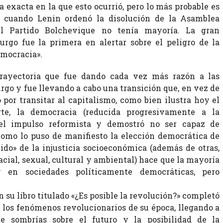
ha exacta en la que esto ocurrió, pero lo más probable es
, cuando Lenin ordenó la disolución de la Asamblea
l Partido Bolchevique no tenía mayoría. La gran
rgo fue la primera en alertar sobre el peligro de la
emocracia».
trayectoria que fue dando cada vez más razón a las
go y fue llevando a cabo una transición que, en vez de
ó por transitar al capitalismo, como bien ilustra hoy el
te, la democracia (reducida progresivamente a la
 el impulso reformista y demostró no ser capaz de
 como lo puso de manifiesto la elección democrática de
vido» de la injusticia socioeconómica (además de otras,
racial, sexual, cultural y ambiental) hace que la mayoría
 en sociedades políticamente democráticas, pero
n su libro titulado «¿Es posible la revolución?» completó
e los fenómenos revolucionarios de su época, llegando a
e sombrías sobre el futuro y la posibilidad de la