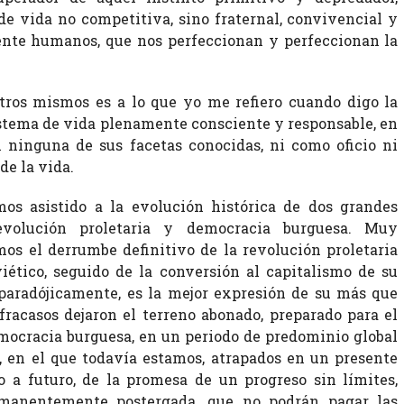
e vida no competitiva, sino fraternal, convivencial y
nte humanos, que nos perfeccionan y perfeccionan la
otros mismos es a lo que yo me refiero cuando digo la
istema de vida plenamente consciente y responsable, en
n ninguna de sus facetas conocidas, ni como oficio ni
de la vida.
mos asistido a la evolución histórica de dos grandes
evolución proletaria y democracia burguesa. Muy
os el derrumbe definitivo de la revolución proletaria
iético, seguido de la conversión al capitalismo de su
 paradójicamente, es la mejor expresión de su más que
 fracasos dejaron el terreno abonado, preparado para el
mocracia burguesa, en un periodo de predominio global
, en el que todavía estamos, atrapados en un presente
to a futuro, de la promesa de un progreso sin límites,
anentemente postergada, que no podrán pagar las