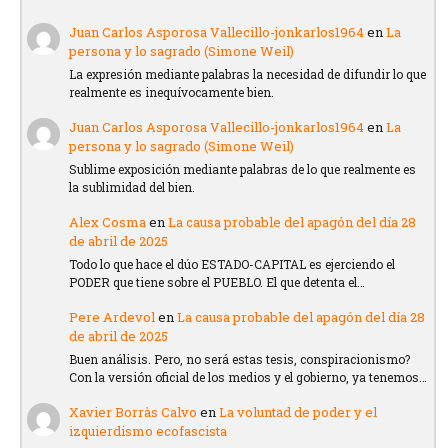
Juan Carlos Asporosa Vallecillo-jonkarlos1964
en
La
persona y lo sagrado (Simone Weil)
La expresión mediante palabras la necesidad de difundir lo que
realmente es inequívocamente bien.
Juan Carlos Asporosa Vallecillo-jonkarlos1964
en
La
persona y lo sagrado (Simone Weil)
Sublime exposición mediante palabras de lo que realmente es
la sublimidad del bien.
Alex Cosma
en
La causa probable del apagón del día 28
de abril de 2025
Todo lo que hace el dúo ESTADO-CAPITAL es ejerciendo el
PODER que tiene sobre el PUEBLO. El que detenta el…
Pere Ardevol
en
La causa probable del apagón del día 28
de abril de 2025
Buen análisis. Pero, no será estas tesis, conspiracionismo?
Con la versión oficial de los medios y el gobierno, ya tenemos…
Xavier Borràs Calvo
en
La voluntad de poder y el
izquierdismo ecofascista