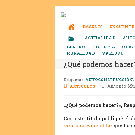
BASES RI
ENCUENTR
ACTUALIDAD
AUT
GÉNERO
HISTORIA
OFIC
RURALIDAD
VARIOS
¿Qué podemos hacer
Etiquetas:
AUTOCONSTRUCCIÓN
,
Antonio M
ARTÍCULOS
«¿Qué podemos hacer?», Resp
Con este título publiqué el 
ventana esmeralda»
que ha d