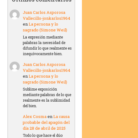
Juan Carlos Asporosa
Vallecillo-jonkarlos1964
en
La persona y lo
sagrado (Simone Weil)
La expresión mediante
palabras la necesidad de
difundir lo que realmente es
inequívocamente bien.
Juan Carlos Asporosa
Vallecillo-jonkarlos1964
en
La persona y lo
sagrado (Simone Weil)
Sublime exposición
mediante palabras de lo que
realmente es la sublimidad
del bien.
Alex Cosma
en
La causa
probable del apagón del
día 28 de abril de 2025
Todo lo que hace el dúo