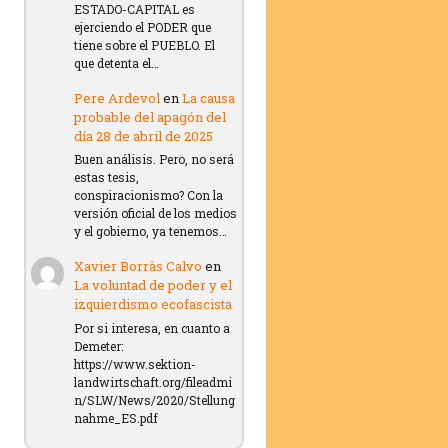
ESTADO-CAPITAL es
ejerciendo el PODER que
tiene sobre el PUEBLO. El
que detenta el…
Pere Ardevol
en
La causa
probable del apagón del
día 28 de abril de 2025
Buen análisis. Pero, no será
estas tesis,
conspiracionismo? Con la
versión oficial de los medios
y el gobierno, ya tenemos…
Xavier Borràs Calvo
en
La voluntad de poder y el
izquierdismo ecofascista
Por si interesa, en cuanto a
Demeter:
https://www.sektion-
landwirtschaft.org/fileadmi
n/SLW/News/2020/Stellung
nahme_ES.pdf