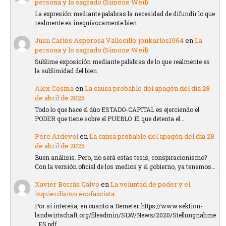
persona y lo sagrado (Simone Weil)
La expresión mediante palabras la necesidad de difundir lo que
realmente es inequívocamente bien.
Juan Carlos Asporosa Vallecillo-jonkarlos1964
en
La
persona y lo sagrado (Simone Weil)
Sublime exposición mediante palabras de lo que realmente es
la sublimidad del bien.
Alex Cosma
en
La causa probable del apagón del día 28
de abril de 2025
Todo lo que hace el dúo ESTADO-CAPITAL es ejerciendo el
PODER que tiene sobre el PUEBLO. El que detenta el…
Pere Ardevol
en
La causa probable del apagón del día 28
de abril de 2025
Buen análisis. Pero, no será estas tesis, conspiracionismo?
Con la versión oficial de los medios y el gobierno, ya tenemos…
Xavier Borràs Calvo
en
La voluntad de poder y el
izquierdismo ecofascista
Por si interesa, en cuanto a Demeter: https://www.sektion-
landwirtschaft.org/fileadmin/SLW/News/2020/Stellungnahme
_ES.pdf