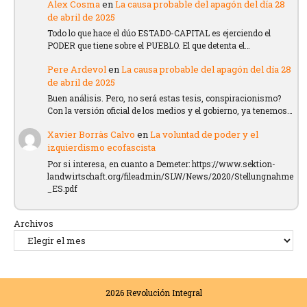
Alex Cosma
en
La causa probable del apagón del día 28
de abril de 2025
Todo lo que hace el dúo ESTADO-CAPITAL es ejerciendo el
PODER que tiene sobre el PUEBLO. El que detenta el…
Pere Ardevol
en
La causa probable del apagón del día 28
de abril de 2025
Buen análisis. Pero, no será estas tesis, conspiracionismo?
Con la versión oficial de los medios y el gobierno, ya tenemos…
Xavier Borràs Calvo
en
La voluntad de poder y el
izquierdismo ecofascista
Por si interesa, en cuanto a Demeter: https://www.sektion-
landwirtschaft.org/fileadmin/SLW/News/2020/Stellungnahme
_ES.pdf
Archivos
2026
Revolución Integral