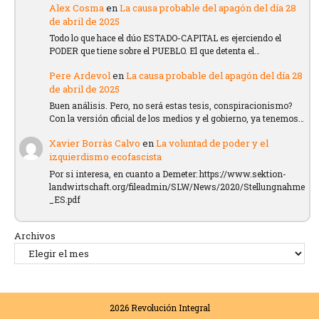
Alex Cosma
en
La causa probable del apagón del día 28
de abril de 2025
Todo lo que hace el dúo ESTADO-CAPITAL es ejerciendo el
PODER que tiene sobre el PUEBLO. El que detenta el…
Pere Ardevol
en
La causa probable del apagón del día 28
de abril de 2025
Buen análisis. Pero, no será estas tesis, conspiracionismo?
Con la versión oficial de los medios y el gobierno, ya tenemos…
Xavier Borràs Calvo
en
La voluntad de poder y el
izquierdismo ecofascista
Por si interesa, en cuanto a Demeter: https://www.sektion-
landwirtschaft.org/fileadmin/SLW/News/2020/Stellungnahme
_ES.pdf
Archivos
2026
Revolución Integral