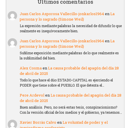
Últimos comentarios
Juan Carlos Asporosa Vallecillo-jonkarlos1964
en
La
persona y lo sagrado (Simone Weil)
La expresión mediante palabras la necesidad de difundir lo que
realmente es inequívocamente bien.
Juan Carlos Asporosa Vallecillo-jonkarlos1964
en
La
persona y lo sagrado (Simone Weil)
Sublime exposición mediante palabras de lo que realmente es
la sublimidad del bien.
Alex Cosma
en
La causa probable del apagón del día 28
de abril de 2025
Todo lo que hace el dúo ESTADO-CAPITAL es ejerciendo el
PODER que tiene sobre el PUEBLO. El que detenta el…
Pere Ardevol
en
La causa probable del apagón del día 28
de abril de 2025
Buen análisis. Pero, no será estas tesis, conspiracionismo?
Con la versión oficial de los medios y el gobierno, ya tenemos…
Xavier Borràs Calvo
en
La voluntad de poder y el
izquierdismo ecofascista