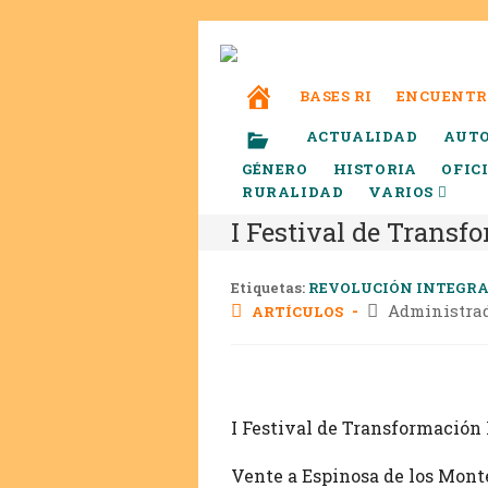
BASES RI
ENCUENTR
ACTUALIDAD
AUT
GÉNERO
HISTORIA
OFIC
RURALIDAD
VARIOS
I Festival de Transf
Etiquetas:
REVOLUCIÓN INTEGR
Administra
ARTÍCULOS
I Festival de Transformación 
Vente a Espinosa de los Monter