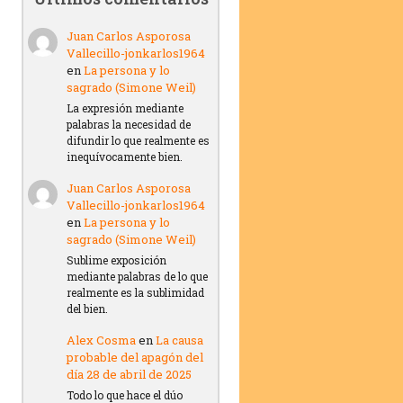
Juan Carlos Asporosa
Vallecillo-jonkarlos1964
en
La persona y lo
sagrado (Simone Weil)
La expresión mediante
palabras la necesidad de
difundir lo que realmente es
inequívocamente bien.
Juan Carlos Asporosa
Vallecillo-jonkarlos1964
en
La persona y lo
sagrado (Simone Weil)
Sublime exposición
mediante palabras de lo que
realmente es la sublimidad
del bien.
Alex Cosma
en
La causa
probable del apagón del
día 28 de abril de 2025
Todo lo que hace el dúo