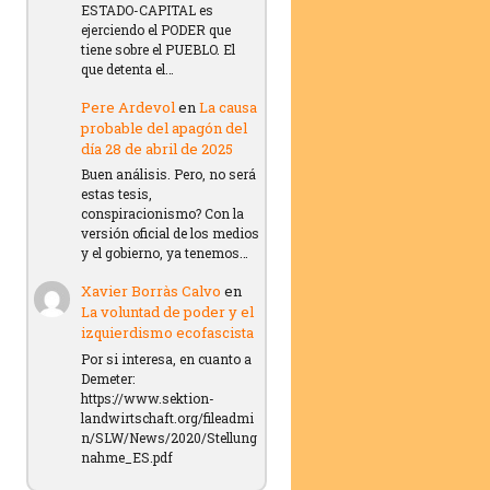
ESTADO-CAPITAL es
ejerciendo el PODER que
tiene sobre el PUEBLO. El
que detenta el…
Pere Ardevol
en
La causa
probable del apagón del
día 28 de abril de 2025
Buen análisis. Pero, no será
estas tesis,
conspiracionismo? Con la
versión oficial de los medios
y el gobierno, ya tenemos…
Xavier Borràs Calvo
en
La voluntad de poder y el
izquierdismo ecofascista
Por si interesa, en cuanto a
Demeter:
https://www.sektion-
landwirtschaft.org/fileadmi
n/SLW/News/2020/Stellung
nahme_ES.pdf