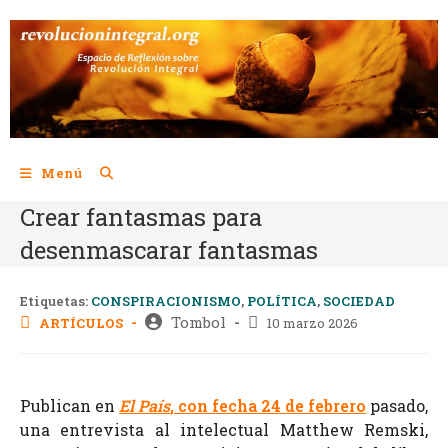
Menú
Crear fantasmas para
desenmascarar fantasmas
Etiquetas:
CONSPIRACIONISMO
,
POLÍTICA
,
SOCIEDAD
Tombol
ARTÍCULOS
10 marzo 2026
Publican en
El País
, con fecha 24 de febrero
pasado,
una entrevista al intelectual Matthew Remski,