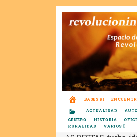
BASES RI
ENCUENTR
ACTUALIDAD
AUT
GÉNERO
HISTORIA
OFIC
RURALIDAD
VARIOS