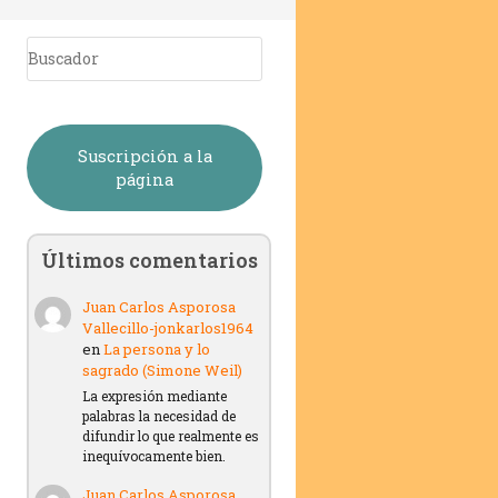
Suscripción a la
página
Últimos comentarios
Juan Carlos Asporosa
Vallecillo-jonkarlos1964
en
La persona y lo
sagrado (Simone Weil)
La expresión mediante
palabras la necesidad de
difundir lo que realmente es
inequívocamente bien.
Juan Carlos Asporosa