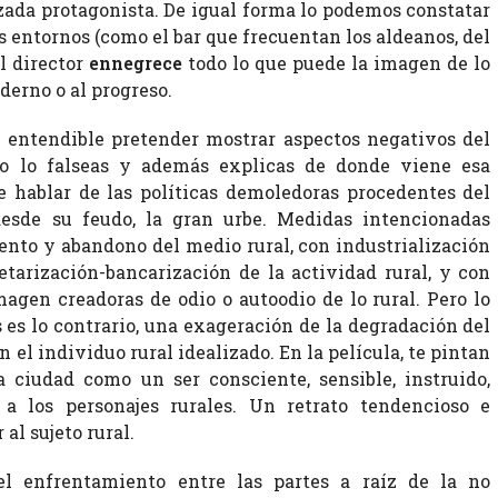
zada protagonista. De igual forma lo podemos constatar
s entornos (como el bar que frecuentan los aldeanos, del
el director
ennegrece
todo lo que puede la imagen de lo
derno o al progreso.
o entendible pretender mostrar aspectos negativos del
no lo falseas y además explicas de donde viene esa
e hablar de las políticas demoledoras procedentes del
desde su feudo, la gran urbe. Medidas intencionadas
nto y abandono del medio rural, con industrialización
etarización-bancarización de la actividad rural, y con
magen creadoras de odio o autoodio de lo rural. Pero lo
s lo contrario, una exageración de la degradación del
n el individuo rural idealizado. En la película, te pintan
a ciudad como un ser consciente, sensible, instruido,
 a los personajes rurales. Un retrato tendencioso e
al sujeto rural.
el enfrentamiento entre las partes a raíz de la no