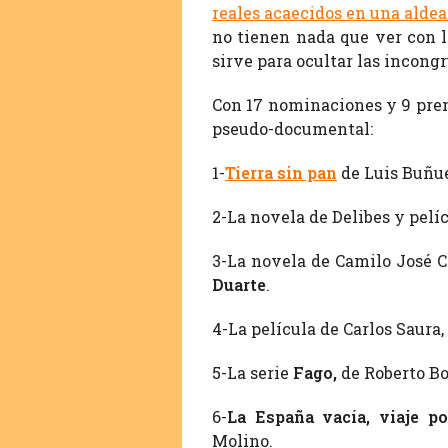
reales acaecidos en una aldea
no tienen nada que ver con l
sirve para ocultar las incongr
Con 17 nominaciones y 9 prem
pseudo-documental:
1-
Tierra sin pan
de Luis Buñue
2-La novela de Delibes y pel
3-La novela de Camilo José C
Duarte
.
4-La película de Carlos Saura,
5-La serie
Fago,
de Roberto Bo
6-
La España vacía, viaje p
Molino.