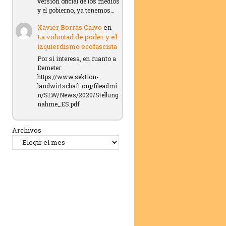
versión oficial de los medios
y el gobierno, ya tenemos…
Xavier Borràs Calvo
en
La voluntad de poder y el
izquierdismo ecofascista
Por si interesa, en cuanto a
Demeter:
https://www.sektion-
landwirtschaft.org/fileadmi
n/SLW/News/2020/Stellung
nahme_ES.pdf
Archivos