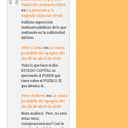
Vallecillo-jonkarlos1964
en
La persona y lo
sagrado (Simone Weil)
Sublime exposición
mediante palabras de lo que
realmente es la sublimidad
del bien.
Alex Cosma
en
La causa
probable del apagón del
día 28 de abril de 2025
Todo lo que hace el dúo
ESTADO-CAPITAL es
ejerciendo el PODER que
tiene sobre el PUEBLO. El
que detenta el…
Pere Ardevol
en
La causa
probable del apagón del
día 28 de abril de 2025
Buen análisis. Pero, no será
estas tesis,
conspiracionismo? Con la