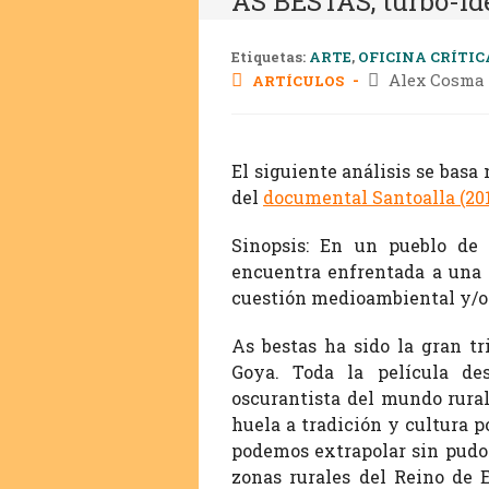
AS BESTAS, turbo-id
Etiquetas:
ARTE
,
OFICINA CRÍTIC
Alex Cosma 
ARTÍCULOS
El siguiente análisis se basa
del
documental Santoalla (20
Sinopsis: En un pueblo de 
encuentra enfrentada a una 
cuestión medioambiental y/o
As bestas ha sido la gran tr
Goya. Toda la película de
oscurantista del mundo rural 
huela a tradición y cultura p
podemos extrapolar sin pudo
zonas rurales del Reino de 