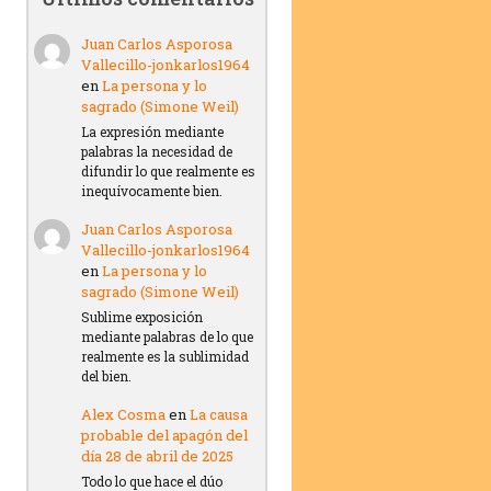
Juan Carlos Asporosa
Vallecillo-jonkarlos1964
en
La persona y lo
sagrado (Simone Weil)
La expresión mediante
palabras la necesidad de
difundir lo que realmente es
inequívocamente bien.
Juan Carlos Asporosa
Vallecillo-jonkarlos1964
en
La persona y lo
sagrado (Simone Weil)
Sublime exposición
mediante palabras de lo que
realmente es la sublimidad
del bien.
Alex Cosma
en
La causa
probable del apagón del
día 28 de abril de 2025
Todo lo que hace el dúo