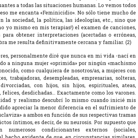
guantes a todas las situaciones humanas. Lo vemos todos
or eso me encanta «Feminicidio». No sólo tiene mucho de
 la sociedad, la política, las ideologías, etc., sino que
como yo mismo en mis terapias!) el examen de canciones,
 para obtener interpretaciones (acertadas o erróneas,
 obra me resulta definitivamente cercana y familiar. (2)
jeres, personalmente diré que nunca en mi vida -nací en
ido a ninguna mujer «oprimida» por ningún «machismo
onocido, como cualquiera de nosotros/as, a mujeres con
tes, trabajadoras, desempleadas, empresarias, solteras,
ivorciadas, con hijos, sin hijos, espirituales, ateas,
, felices, desdichadas… Exactamente como los varones.
dad y realismo descubrí lo mismo cuando inicié mis
dido apreciar la menor diferencia en el sufrimiento de
esclaviza» a ambos en función de sus respectivas tramas
ctos íntimos, es decir, de su neurosis. Por supuesto que
n numerosos condicionantes externos (sociales,
 el hecho evidente de que, en circunstancias similares,