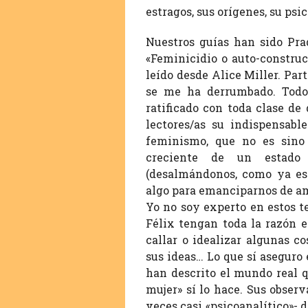
estragos, sus orígenes, su psi
Nuestros guías han sido Pra
«Feminicidio o auto-constru
leído desde Alice Miller. Par
se me ha derrumbado. Todo
ratificado con toda clase de
lectores/as su indispensabl
feminismo, que no es sino
creciente de un estado 
(desalmándonos, como ya es
algo para emanciparnos de a
Yo no soy experto en estos 
Félix tengan toda la razón e
callar o idealizar algunas 
sus ideas… Lo que sí aseguro 
han descrito el mundo real q
mujer» sí lo hace. Sus observ
veces casi «psicoanalítico»- d