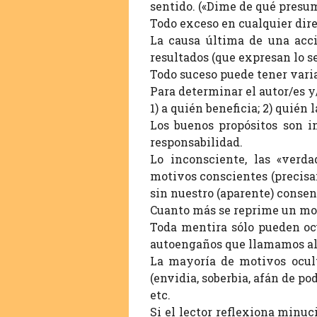
sentido. («Dime de qué presu
Todo exceso en cualquier dire
La causa última de una acci
resultados (que expresan lo 
Todo suceso puede tener varia
Para determinar el autor/es 
1) a quién beneficia; 2) quién 
Los buenos propósitos son i
responsabilidad.
Lo inconsciente, las «verd
motivos conscientes (precisam
sin nuestro (aparente) consen
Cuanto más se reprime un mot
Toda mentira sólo pueden oc
autoengaños que llamamos alie
La mayoría de motivos ocult
(envidia, soberbia, afán de po
etc.
Si el lector reflexiona minu