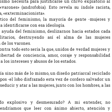
ismo necesita para justificarse un chivo expiatorio al
«varones» (androfobia). Esto revela su índole racista,
ia, «exterminacionista».
ítico del feminismo, la mayoría de gente -mujeres y
a identificarse con esa ideología.
n ayuda del feminismo, deslizarnos hacia estados cada
itarios, destruyendo así el alma de las mujeres
 de los varones.
ontra todo esto sería la que, unidos de verdad mujeres y
bertad de conciencia, amor, coraje y responsabilidad
a los intereses y abusos de los estados.
ía sino más de lo mismo, un diseño patriarcal reciclado
os -el lobo disfrazado esta vez de cordero salvador: un
seducir y atar a las mujeres, junto con los hombres, a las
do explosivo y desmesurado? A mi entender, no
Tendríamos que leer con ánimo abierto, atención y