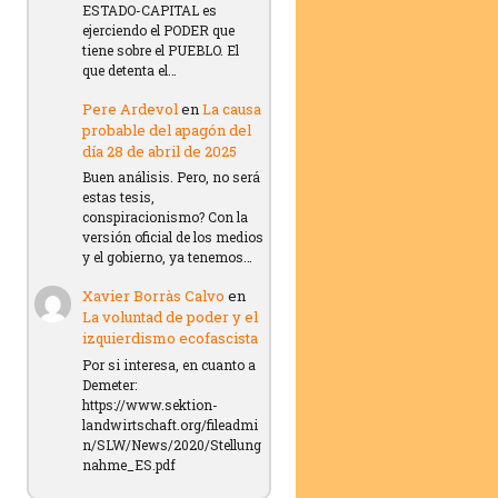
ESTADO-CAPITAL es
ejerciendo el PODER que
tiene sobre el PUEBLO. El
que detenta el…
Pere Ardevol
en
La causa
probable del apagón del
día 28 de abril de 2025
Buen análisis. Pero, no será
estas tesis,
conspiracionismo? Con la
versión oficial de los medios
y el gobierno, ya tenemos…
Xavier Borràs Calvo
en
La voluntad de poder y el
izquierdismo ecofascista
Por si interesa, en cuanto a
Demeter:
https://www.sektion-
landwirtschaft.org/fileadmi
n/SLW/News/2020/Stellung
nahme_ES.pdf