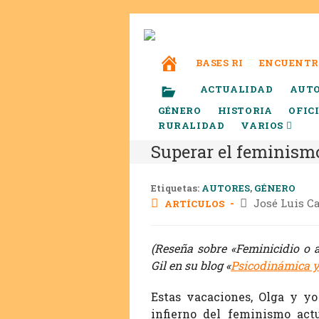
BASES RI
ENCUENTR
ACTUALIDAD
AUT
GÉNERO
HISTORIA
OFIC
RURALIDAD
VARIOS
Superar el feminism
Etiquetas:
AUTORES
,
GÉNERO
José Luis C
ARTÍCULOS
(Reseña sobre «Feminicidio o 
Gil en su blog «
Psicodinámica 
Estas vacaciones, Olga y yo
infierno del feminismo act