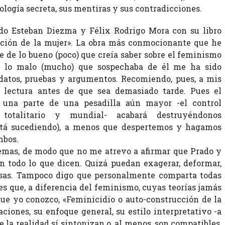
cología secreta, sus mentiras y sus contradicciones.
do Esteban Diezma y Félix Rodrigo Mora con su libro
cción de la mujer». La obra más conmocionante que he
te de lo bueno (poco) que creía saber sobre el feminismo
 lo malo (mucho) que sospechaba de él me ha sido
 datos, pruebas y argumentos. Recomiendo, pues, a mis
e lectura antes de que sea demasiado tarde. Pues el
 una parte de una pesadilla aún mayor -el control
totalitario y mundial- acabará destruyéndonos
tá sucediendo), a menos que despertemos y hagamos
mbos.
temas, de modo que no me atrevo a afirmar que Prado y
n todo lo que dicen. Quizá puedan exagerar, deformar,
cosas. Tampoco digo que personalmente comparta todas
es que, a diferencia del feminismo, cuyas teorías jamás
ue yo conozco, «Feminicidio o auto-construcción de la
aciones, su enfoque general, su estilo interpretativo -a
e la realidad sí sintonizan o, al menos, son compatibles,