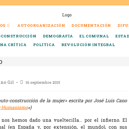
OS
AUTOORGANIZACIÓN
DOCUMENTACIÓN
DIFU
OCONSTRUCCIÓN
DEMOGRAFÍA
EL COMUNAL
ESTA
INA CRÍTICA
POLÍTICA
REVOLUCIÓN INTEGRAL
o
ano Gil
16 septiembre 2015
auto-construcción de la mujer» escrita por José Luis Cano
y Humanismo
«)
 nos hemos dado una vueltecilla… por el infierno. El
ual (en España y, por extensión, el mundo), con sus