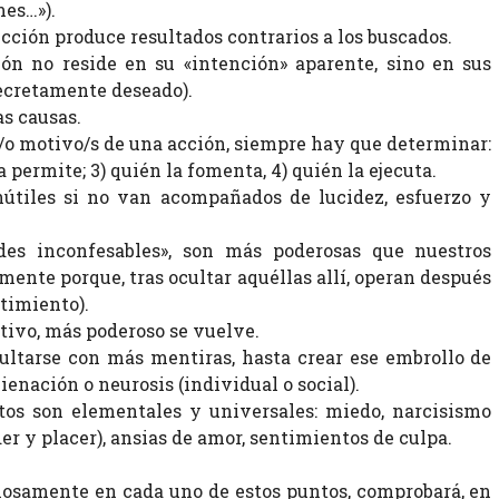
mes…»).
cción produce resultados contrarios a los buscados.
ón no reside en su «intención» aparente, sino en sus
secretamente deseado).
s causas.
y/o motivo/s de una acción, siempre hay que determinar:
la permite; 3) quién la fomenta, 4) quién la ejecuta.
nútiles si no van acompañados de lucidez, esfuerzo y
ades inconfesables», son más poderosas que nuestros
ente porque, tras ocultar aquéllas allí, operan después
timiento).
ivo, más poderoso se vuelve.
ultarse con más mentiras, hasta crear ese embrollo de
nación o neurosis (individual o social).
os son elementales y universales: miedo, narcisismo
der y placer), ansias de amor, sentimientos de culpa.
ciosamente en cada uno de estos puntos, comprobará, en