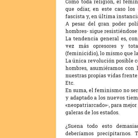
Como toda religión, el femin
que odiar, en este caso los 
fascista y, en última instanc
A pesar del gran poder pol
hombres- sigue resistiéndose 
La tendencia general es, co
vez más opresores y total
(feminicidio), lo mismo que la
La única revolución posible c
hombres, asumiéramos con li
nuestras propias vidas frente 
Etc.
En suma, el feminismo no ser
y adaptado a los nuevos tiemp
«neopatriarcado»-, para mejor 
galeras de los estados.
¿Suena todo esto demasia
deberíamos precipitarnos. 