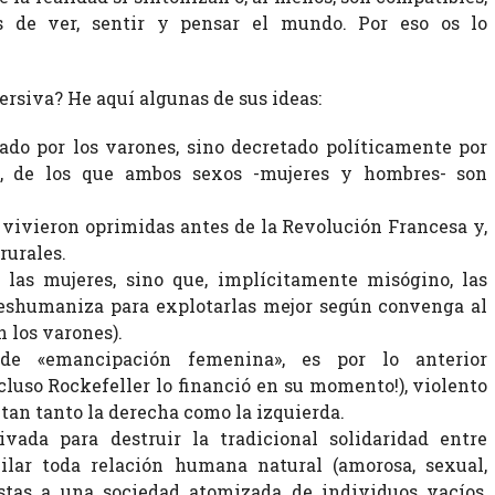
s de ver, sentir y pensar el mundo. Por eso os lo
ersiva? He aquí algunas de sus ideas:
ado por los varones, sino decretado políticamente por
as, de los que ambos sexos -mujeres y hombres- son
vivieron oprimidas antes de la Revolución Francesa y,
rurales.
las mujeres, sino que, implícitamente misógino, las
 deshumaniza para explotarlas mejor según convenga al
 los varones).
 de «emancipación femenina», es por lo anterior
incluso Rockefeller lo financió en su momento!), violento
ntan tanto la derecha como la izquierda.
vada para destruir la tradicional solidaridad entre
lar toda relación humana natural (amorosa, sexual,
vistas a una sociedad atomizada de individuos vacíos,