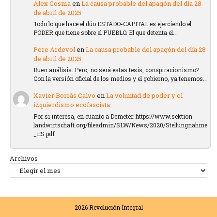
Alex Cosma
en
La causa probable del apagón del día 28
de abril de 2025
Todo lo que hace el dúo ESTADO-CAPITAL es ejerciendo el
PODER que tiene sobre el PUEBLO. El que detenta el…
Pere Ardevol
en
La causa probable del apagón del día 28
de abril de 2025
Buen análisis. Pero, no será estas tesis, conspiracionismo?
Con la versión oficial de los medios y el gobierno, ya tenemos…
Xavier Borràs Calvo
en
La voluntad de poder y el
izquierdismo ecofascista
Por si interesa, en cuanto a Demeter: https://www.sektion-
landwirtschaft.org/fileadmin/SLW/News/2020/Stellungnahme
_ES.pdf
Archivos
2026
Revolución Integral