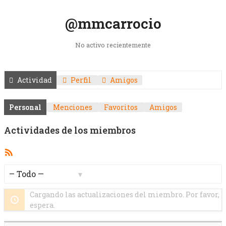
@mmcarrocio
No activo recientemente
Actividad
Perfil
Amigos
Personal
Menciones
Favoritos
Amigos
Actividades de los miembros
Feed
RSS
Mostrar:
Cargando las actualizaciones del miembro. Por favor,
espera.