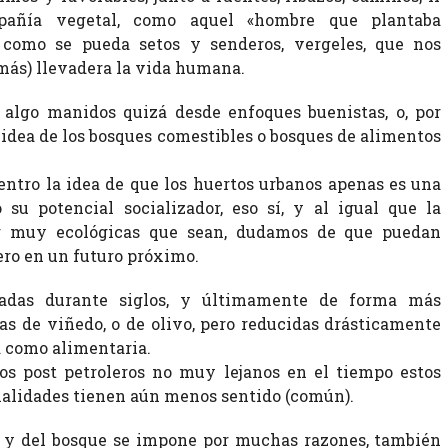
pañía vegetal, como aquel «hombre que plantaba
o como se pueda setos y senderos, vergeles, que nos
(más) llevadera la vida humana.
algo manidos quizá desde enfoques buenistas, o, por
la idea de los bosques comestibles o bosques de alimentos
ntro la idea de que los huertos urbanos apenas es una
 su potencial socializador, eso sí, y al igual que la
or muy ecológicas que sean, dudamos de que puedan
ero en un futuro próximo.
vadas durante siglos, y últimamente de forma más
ras de viñedo, o de olivo, pero reducidas drásticamente
a como alimentaria.
os post petroleros no muy lejanos en el tiempo estos
cialidades tienen aún menos sentido (común).
o y del bosque se impone por muchas razones, también