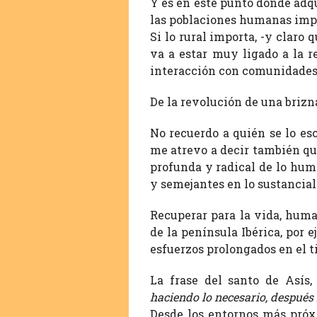
Y es en este punto donde adq
las poblaciones humanas imp
Si lo rural importa, -y clar
va a estar muy ligado a la r
interacción con comunidade
De la revolución de una brizna
No recuerdo a quién se lo esc
me atrevo a decir también qu
profunda y radical de lo hum
y semejantes en lo sustancial
Recuperar para la vida, hum
de la península Ibérica, por 
esfuerzos prolongados en el 
La frase del santo de Asís,
haciendo lo necesario, después 
Desde los entornos más próxi