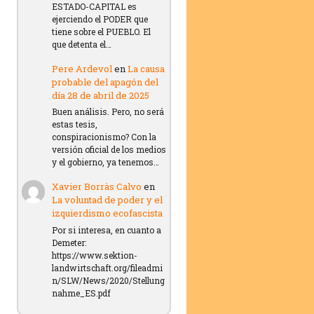
ESTADO-CAPITAL es
ejerciendo el PODER que
tiene sobre el PUEBLO. El
que detenta el…
Pere Ardevol
en
La causa
probable del apagón del
día 28 de abril de 2025
Buen análisis. Pero, no será
estas tesis,
conspiracionismo? Con la
versión oficial de los medios
y el gobierno, ya tenemos…
Xavier Borràs Calvo
en
La voluntad de poder y el
izquierdismo ecofascista
Por si interesa, en cuanto a
Demeter:
https://www.sektion-
landwirtschaft.org/fileadmi
n/SLW/News/2020/Stellung
nahme_ES.pdf