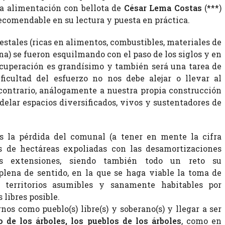
 la alimentación con bellota de
César Lema Costas
(***)
ecomendable en su lectura y puesta en práctica.
restales (ricas en alimentos, combustibles, materiales de
na) se fueron esquilmando con el paso de los siglos y en
recuperación es grandísimo y también será una tarea de
icultad del esfuerzo no nos debe alejar o llevar al
contrario, análogamente a nuestra propia construcción
odelar espacios diversificados, vivos y sustentadores de
la pérdida del comunal (a tener en mente la cifra
s de hectáreas expoliadas con las desamortizaciones
s extensiones, siendo también todo un reto su
plena de sentido, en la que se haga viable la toma de
 territorios asumibles y sanamente habitables por
libres posible.
nos como pueblo(s) libre(s) y soberano(s) y llegar a ser
o de los árboles, los pueblos de los árboles
, como en