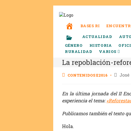
BASES RI
ENCUENTR
ACTUALIDAD
AUT
GÉNERO
HISTORIA
OFIC
RURALIDAD
VARIOS
La repoblación-refor
José
CONTENIDOS E2016
En la última jornada del II En
experiencia el tema:
«Reforesta
Publicamos también el texto que
Hola.