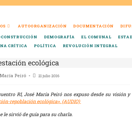
OS
AUTOORGANIZACIÓN
DOCUMENTACIÓN
DIFU
OCONSTRUCCIÓN
DEMOGRAFÍA
EL COMUNAL
ESTA
INA CRÍTICA
POLÍTICA
REVOLUCIÓN INTEGRAL
estación ecológica
 María Peiró
21 julio 2016
cuentro RI, José María Peiró nos expuso desde su visión y
ción-repoblación ecológica». (AUDIO)
 le sirvió de guía para su charla.