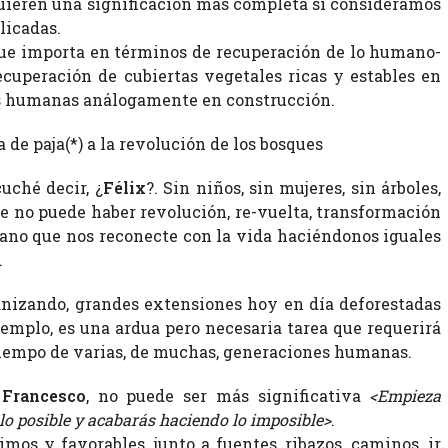
uieren una significación más completa si consideramos
licadas.
o que importa en términos de recuperación de lo humano-
ecuperación de cubiertas vegetales ricas y estables en
s humanas análogamente en construcción.
 de paja(*) a la revolución de los bosques
uché decir, ¿
Félix
?. Sin niños, sin mujeres, sin árboles,
e no puede haber revolución, re-vuelta, transformación
ano que nos reconecte con la vida haciéndonos iguales
.
anizando, grandes extensiones hoy en día deforestadas
ejemplo, es una ardua pero necesaria tarea que requerirá
tiempo de varias, de muchas, generaciones humanas.
Francesco
, no puede ser más significativa
<Empieza
lo posible y acabarás haciendo lo imposible>
.
mos y favorables, junto a fuentes, ribazos, caminos, ir