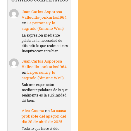
Juan Carlos Asporosa
Vallecillo-jonkarlos1964
en
La persona y lo
sagrado (Simone Weil)
La expresión mediante
palabras la necesidad de
difundir lo que realmente es
inequívocamente bien.
Juan Carlos Asporosa
Vallecillo-jonkarlos1964
en
La persona y lo
sagrado (Simone Weil)
Sublime exposición
mediante palabras de lo que
realmente es la sublimidad
del bien.
Alex Cosma
en
La causa
probable del apagón del
día 28 de abril de 2025
Todo lo que hace el dúo