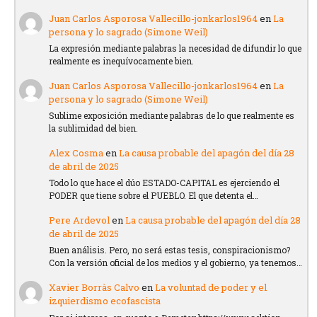
Juan Carlos Asporosa Vallecillo-jonkarlos1964
en
La
persona y lo sagrado (Simone Weil)
La expresión mediante palabras la necesidad de difundir lo que
realmente es inequívocamente bien.
Juan Carlos Asporosa Vallecillo-jonkarlos1964
en
La
persona y lo sagrado (Simone Weil)
Sublime exposición mediante palabras de lo que realmente es
la sublimidad del bien.
Alex Cosma
en
La causa probable del apagón del día 28
de abril de 2025
Todo lo que hace el dúo ESTADO-CAPITAL es ejerciendo el
PODER que tiene sobre el PUEBLO. El que detenta el…
Pere Ardevol
en
La causa probable del apagón del día 28
de abril de 2025
Buen análisis. Pero, no será estas tesis, conspiracionismo?
Con la versión oficial de los medios y el gobierno, ya tenemos…
Xavier Borràs Calvo
en
La voluntad de poder y el
izquierdismo ecofascista