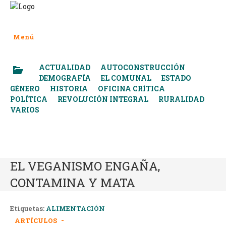
Saltar
al
contenido
Menú
ACTUALIDAD
AUTOCONSTRUCCIÓN
DEMOGRAFÍA
EL COMUNAL
ESTADO
GÉNERO
HISTORIA
OFICINA CRÍTICA
POLÍTICA
REVOLUCIÓN INTEGRAL
RURALIDAD
VARIOS
EL VEGANISMO ENGAÑA,
CONTAMINA Y MATA
Etiquetas:
ALIMENTACIÓN
Categoría
ARTÍCULOS