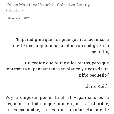
de
Autor
Diego Martínez Urruchi - Colectivo Amor y
la
de
Falcata
entrada:
la
Publicación
26 marzo 2021
entrada:
de
la
entrada:
“El paradigma que nos pide que rechacemos la
muerte nos proporciona sin duda un código ético
sencillo,
un código que reúne a los rectos, pero que
representa el pensamiento en blanco y negro de un
niño pequeño.”
Lierre Keith
Voy a empezar por el final: el veganismo es la
negación de todo lo que promete, ni es sostenible,
ni es saludable, ni es una opción éticamente