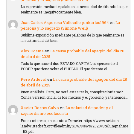
La expresión mediante palabras la necesidad de difundir lo que
realmente es inequívocamente bien.
Juan Carlos Asporosa Vallecillo-jonkarlos1964
en
La
persona y lo sagrado (Simone Weil)
Sublime exposición mediante palabras de lo que realmente es
la sublimidad del bien.
Alex Cosma
en
La causa probable del apagón del día 28
de abril de 2025
Todo lo que hace el dúo ESTADO-CAPITAL es ejerciendo el
PODER que tiene sobre el PUEBLO. El que detenta el…
Pere Ardevol
en
La causa probable del apagón del día 28
de abril de 2025
Buen análisis. Pero, no será estas tesis, conspiracionismo?
Con la versión oficial de los medios y el gobierno, ya tenemos…
Xavier Borràs Calvo
en
La voluntad de poder y el
izquierdismo ecofascista
Por si interesa, en cuanto a Demeter: https://www.sektion-
landwirtschaft.org/fileadmin/SLW/News/2020/Stellungnahme
_ES.pdf