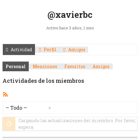
@xavierbc
Activo hace 3 años, 1 mes
Actividad
Perfil
Amigos
Personal
Menciones
Favoritos
Amigos
Actividades de los miembros
Feed
RSS
Mostrar:
Cargando las actualizaciones del miembro. Por favor,
espera.