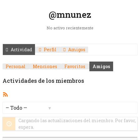
@mnunez
No activo recientemente
Actividad
Perfil
Amigos
Personal
Menciones
Favoritos
Amigos
Actividades de los miembros
Feed
RSS
Mostrar:
Cargando las actualizaciones del miembro. Por favor,
espera.