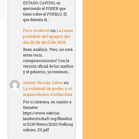
ESTADO-CAPITAL es
ejerciendo el PODER que
tiene sobre el PUEBLO. El
que detenta el…
Pere Ardevol
en
La causa
probable del apagón del
día 28 de abril de 2025
Buen análisis. Pero, no será
estas tesis,
conspiracionismo? Con la
versión oficial de los medios
y el gobierno, ya tenemos…
Xavier Borràs Calvo
en
La voluntad de poder y el
izquierdismo ecofascista
Por si interesa, en cuanto a
Demeter:
https://www.sektion-
landwirtschaft.org/fileadmi
n/SLW/News/2020/Stellung
nahme_ES.pdf