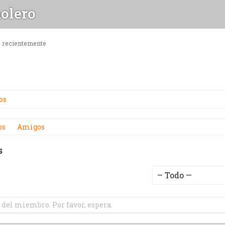
olero
o recientemente
os
os
Amigos
s
Mostrar:
 del miembro. Por favor, espera.