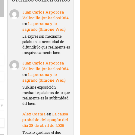
Juan Carlos Asporosa
Vallecillo-jonkarlos1964
en
La persona y lo
sagrado (Simone Weil)
La expresión mediante
palabras la necesidad de
difundir lo que realmente es
inequívocamente bien.
Juan Carlos Asporosa
Vallecillo-jonkarlos1964
en
La persona y lo
sagrado (Simone Weil)
Sublime exposición
mediante palabras de lo que
realmente es la sublimidad
del bien.
Alex Cosma
en
La causa
probable del apagón del
día 28 de abril de 2025
Todo lo que hace el dúo