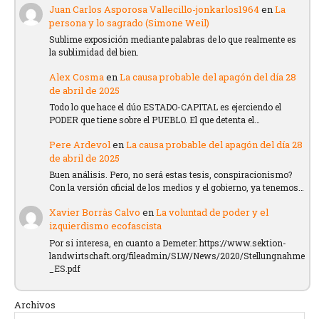
Juan Carlos Asporosa Vallecillo-jonkarlos1964
en
La
persona y lo sagrado (Simone Weil)
Sublime exposición mediante palabras de lo que realmente es
la sublimidad del bien.
Alex Cosma
en
La causa probable del apagón del día 28
de abril de 2025
Todo lo que hace el dúo ESTADO-CAPITAL es ejerciendo el
PODER que tiene sobre el PUEBLO. El que detenta el…
Pere Ardevol
en
La causa probable del apagón del día 28
de abril de 2025
Buen análisis. Pero, no será estas tesis, conspiracionismo?
Con la versión oficial de los medios y el gobierno, ya tenemos…
Xavier Borràs Calvo
en
La voluntad de poder y el
izquierdismo ecofascista
Por si interesa, en cuanto a Demeter: https://www.sektion-
landwirtschaft.org/fileadmin/SLW/News/2020/Stellungnahme
_ES.pdf
Archivos