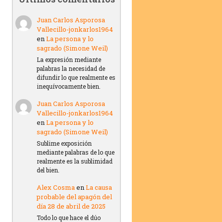
Juan Carlos Asporosa
Vallecillo-jonkarlos1964
en
La persona y lo
sagrado (Simone Weil)
La expresión mediante
palabras la necesidad de
difundir lo que realmente es
inequívocamente bien.
Juan Carlos Asporosa
Vallecillo-jonkarlos1964
en
La persona y lo
sagrado (Simone Weil)
Sublime exposición
mediante palabras de lo que
realmente es la sublimidad
del bien.
Alex Cosma
en
La causa
probable del apagón del
día 28 de abril de 2025
Todo lo que hace el dúo