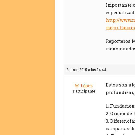
Importante c
especializad
http://www.m
mejor-basar
Reporteros M
mencionados
8 junio 2015 a las 14:44
Estos son al
M. López
Participante
profundizar,
1. Fundament
2. Origen de 
3. Diferenci
campañas de