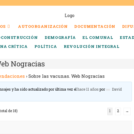
OS
AUTOORGANIZACIÓN
DOCUMENTACIÓN
DIFU
OCONSTRUCCIÓN
DEMOGRAFÍA
EL COMUNAL
ESTA
INA CRÍTICA
POLÍTICA
REVOLUCIÓN INTEGRAL
Web Nogracias
endaciones
›
Sobre las vacunas. Web Nogracias
nsajes y ha sido actualizado por última vez el
hace 11 años
por
David
total de 18)
1
2
→