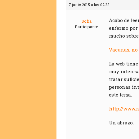
7 junio 2015 a las 02:23
Acabo de leer
Sofía
Participante
enfermo por 
mucho sobre 
Vacunas, no 
La web tiene
muy interesa
tratar sufic
personas int
este tema.
http://www.n
Un abrazo.