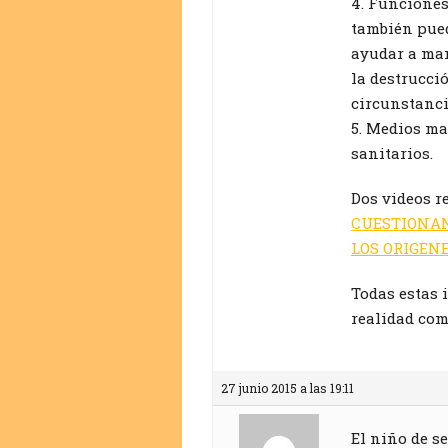
4. Funciones
también pued
ayudar a man
la destrucc
circunstanci
5. Medios ma
sanitarios.
Dos videos r
CUESTIONAN
LOS ORIGENE
Todas estas 
realidad com
27 junio 2015 a las 19:11
El niño de s