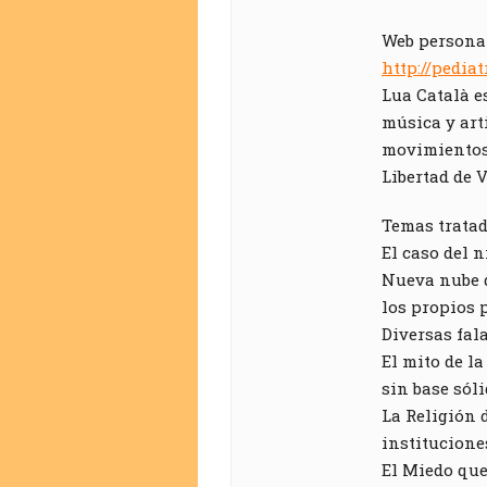
Web personal
http://pedia
Lua Català e
música y art
movimientos 
Libertad de 
Temas tratad
El caso del n
Nueva nube 
los propios 
Diversas fal
El mito de l
sin base sóli
La Religión 
institucione
El Miedo que