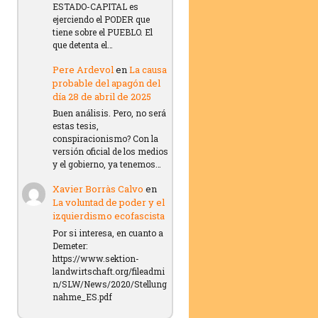
ESTADO-CAPITAL es
ejerciendo el PODER que
tiene sobre el PUEBLO. El
que detenta el…
Pere Ardevol
en
La causa
probable del apagón del
día 28 de abril de 2025
Buen análisis. Pero, no será
estas tesis,
conspiracionismo? Con la
versión oficial de los medios
y el gobierno, ya tenemos…
Xavier Borràs Calvo
en
La voluntad de poder y el
izquierdismo ecofascista
Por si interesa, en cuanto a
Demeter:
https://www.sektion-
landwirtschaft.org/fileadmi
n/SLW/News/2020/Stellung
nahme_ES.pdf