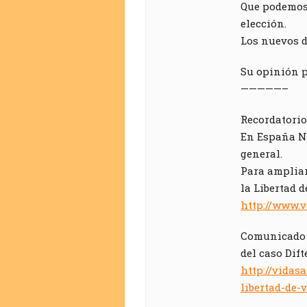
Que podemos 
elección.
Los nuevos d
Su opinión p
—————–
Recordatorio
En España NO
general.
Para ampliar
la Libertad 
http://www.v
Comunicado d
del caso Dift
http://vidas
libertad-de