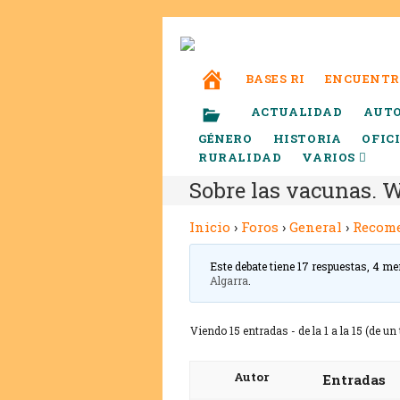
BASES RI
ENCUENTR
ACTUALIDAD
AUT
GÉNERO
HISTORIA
OFIC
RURALIDAD
VARIOS
Sobre las vacunas. 
Inicio
›
Foros
›
General
›
Recom
Este debate tiene 17 respuestas, 4 me
Algarra
.
Viendo 15 entradas - de la 1 a la 15 (de un 
Autor
Entradas