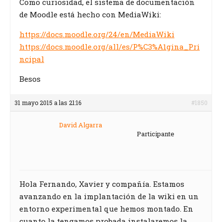
Como curiosidad, el sistema de documentación
de Moodle está hecho con MediaWiki:
https://docs.moodle.org/24/en/MediaWiki
https://docs.moodle.org/all/es/P%C3%A1gina_Pri
ncipal
Besos
31 mayo 2015 a las 21:16
#1850
David Algarra
Participante
Hola Fernando, Xavier y compañía. Estamos
avanzando en la implantación de la wiki en un
entorno experimental que hemos montado. En
cuanto la tengamos probada instalaremos la