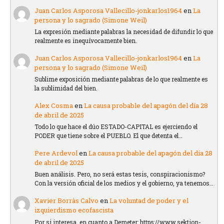
Juan Carlos Asporosa Vallecillo-jonkarlos1964
en
La
persona y lo sagrado (Simone Weil)
La expresión mediante palabras la necesidad de difundir lo que
realmente es inequívocamente bien.
Juan Carlos Asporosa Vallecillo-jonkarlos1964
en
La
persona y lo sagrado (Simone Weil)
Sublime exposición mediante palabras de lo que realmente es
la sublimidad del bien.
Alex Cosma
en
La causa probable del apagón del día 28
de abril de 2025
Todo lo que hace el dúo ESTADO-CAPITAL es ejerciendo el
PODER que tiene sobre el PUEBLO. El que detenta el…
Pere Ardevol
en
La causa probable del apagón del día 28
de abril de 2025
Buen análisis. Pero, no será estas tesis, conspiracionismo?
Con la versión oficial de los medios y el gobierno, ya tenemos…
Xavier Borràs Calvo
en
La voluntad de poder y el
izquierdismo ecofascista
Por si interesa, en cuanto a Demeter: https://www.sektion-