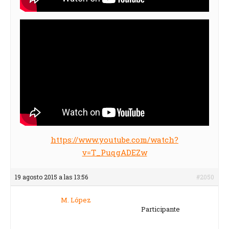
https://www.youtube.com/watch?
v=T_PuqgADEZw
19 agosto 2015 a las 13:56
#2050
M. López
Participante