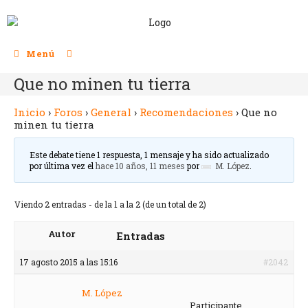
Menú
Que no minen tu tierra
Inicio
›
Foros
›
General
›
Recomendaciones
›
Que no
minen tu tierra
Este debate tiene 1 respuesta, 1 mensaje y ha sido actualizado
por última vez el
hace 10 años, 11 meses
por
M. López
.
Viendo 2 entradas - de la 1 a la 2 (de un total de 2)
Autor
Entradas
17 agosto 2015 a las 15:16
#2042
M. López
Participante