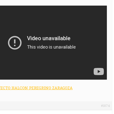
YECTO HALCON PEREGRINO ZARAGOZA
#1874