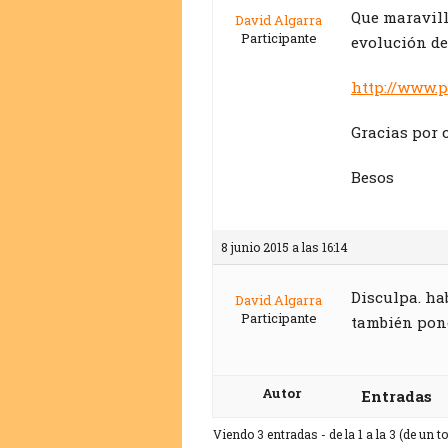
Que maravill
David Algarra
Participante
evolución de
http://www.p
Gracias por 
Besos
8 junio 2015 a las 16:14
Disculpa. ha
David Algarra
Participante
también pone
Autor
Entradas
Viendo 3 entradas - de la 1 a la 3 (de un to