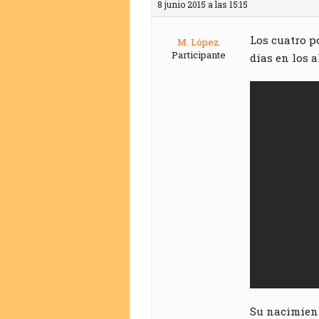
8 junio 2015 a las 15:15
Los cuatro p
M. López
Participante
días en los 
Su nacimien