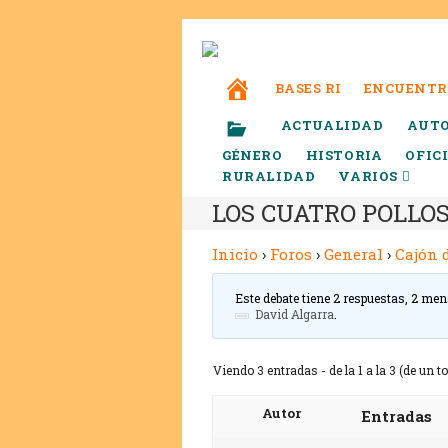
BASES RI
ENCUENTR
ACTUALIDAD
AUT
GÉNERO
HISTORIA
OFIC
RURALIDAD
VARIOS
LOS CUATRO POLLO
Inicio
›
Foros
›
General
›
Cajón 
Este debate tiene 2 respuestas, 2 men
David Algarra
.
Viendo 3 entradas - de la 1 a la 3 (de un to
Autor
Entradas