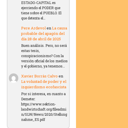
ESTADO-CAPITAL es
ejerciendo el PODER que
tiene sobre el PUEBLO. El
que detenta el…
Pere Ardevol
en
La causa
probable del apagón del
día 28 de abril de 2025
Buen análisis. Pero, no será
estas tesis,
conspiracionismo? Con la
versión oficial de los medios
y el gobierno, ya tenemos…
Xavier Borràs Calvo
en
La voluntad de poder y el
izquierdismo ecofascista
Por si interesa, en cuanto a
Demeter:
https://www.sektion-
landwirtschaft.org/fileadmi
n/SLW/News/2020/Stellung
nahme_ES.pdf