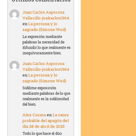
Juan Carlos Asporosa
Vallecillo-jonkarlos1964
en
La persona y lo
sagrado (Simone Weil)
La expresión mediante
palabras la necesidad de
difundir lo que realmente es
inequívocamente bien.
Juan Carlos Asporosa
Vallecillo-jonkarlos1964
en
La persona y lo
sagrado (Simone Weil)
Sublime exposición
mediante palabras de lo que
realmente es la sublimidad
del bien.
Alex Cosma
en
La causa
probable del apagón del
día 28 de abril de 2025
Todo lo que hace el dúo