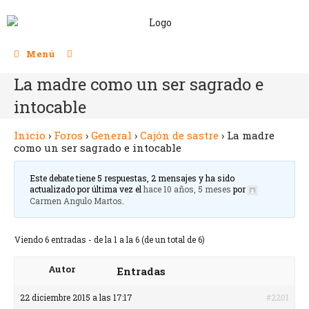
Menú
La madre como un ser sagrado e
intocable
Inicio
›
Foros
›
General
›
Cajón de sastre
›
La madre
como un ser sagrado e intocable
Este debate tiene 5 respuestas, 2 mensajes y ha sido
actualizado por última vez el
hace 10 años, 5 meses
por
Carmen Angulo Martos
.
Viendo 6 entradas - de la 1 a la 6 (de un total de 6)
Autor
Entradas
22 diciembre 2015 a las 17:17
#2201