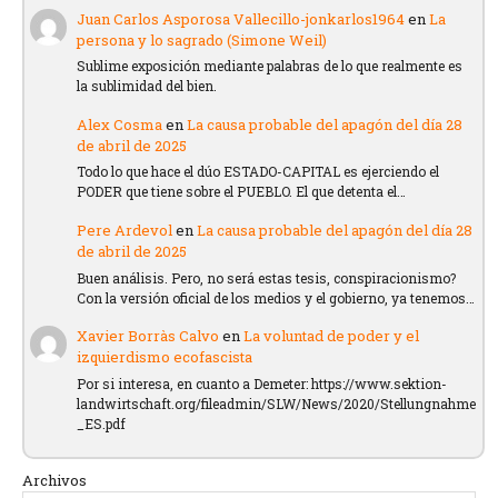
Juan Carlos Asporosa Vallecillo-jonkarlos1964
en
La
persona y lo sagrado (Simone Weil)
Sublime exposición mediante palabras de lo que realmente es
la sublimidad del bien.
Alex Cosma
en
La causa probable del apagón del día 28
de abril de 2025
Todo lo que hace el dúo ESTADO-CAPITAL es ejerciendo el
PODER que tiene sobre el PUEBLO. El que detenta el…
Pere Ardevol
en
La causa probable del apagón del día 28
de abril de 2025
Buen análisis. Pero, no será estas tesis, conspiracionismo?
Con la versión oficial de los medios y el gobierno, ya tenemos…
Xavier Borràs Calvo
en
La voluntad de poder y el
izquierdismo ecofascista
Por si interesa, en cuanto a Demeter: https://www.sektion-
landwirtschaft.org/fileadmin/SLW/News/2020/Stellungnahme
_ES.pdf
Archivos