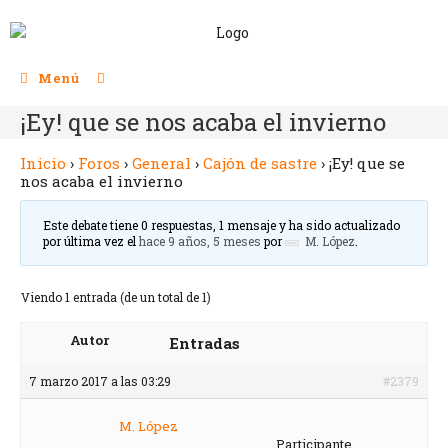
Menú
¡Ey! que se nos acaba el invierno
Inicio
›
Foros
›
General
›
Cajón de sastre
›
¡Ey! que se
nos acaba el invierno
Este debate tiene 0 respuestas, 1 mensaje y ha sido actualizado
por última vez el
hace 9 años, 5 meses
por
M. López
.
Viendo 1 entrada (de un total de 1)
Autor
Entradas
7 marzo 2017 a las 03:29
#2379
M. López
Participante