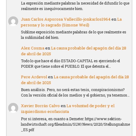
La expresión mediante palabras la necesidad de difundir lo que
realmente es inequívocamente bien.
Juan Carlos Asporosa Vallecillo-jonkarlos1964
en
La
persona y lo sagrado (Simone Weil)
Sublime exposición mediante palabras de lo que realmente es
la sublimidad del bien.
Alex Cosma
en
La causa probable del apagón del día 28
de abril de 2025
Todo lo que hace el dúo ESTADO-CAPITAL es ejerciendo el
PODER que tiene sobre el PUEBLO. El que detenta el…
Pere Ardevol
en
La causa probable del apagón del día 28
de abril de 2025
Buen análisis. Pero, no será estas tesis, conspiracionismo?
Con la versión oficial de los medios y el gobierno, ya tenemos…
Xavier Borràs Calvo
en
La voluntad de poder y el
izquierdismo ecofascista
Por si interesa, en cuanto a Demeter: https://www.sektion-
landwirtschaft.org/fileadmin/SLW/News/2020/Stellungnahme
_ES.pdf