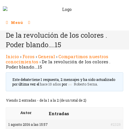
Menú
De la revolución de los colores .
Poder blando….15
Inicio
›
Foros
›
General
›
Compartimos nuestros
conocimientos
›
De la revolución de los colores .
Poder blando….15
Este debate tiene 1 respuesta, 2 mensajes y ha sido actualizado
por última vez el
hace 10 años
por
Roberto Serna
.
Viendo 2 entradas - de la 1 a la 2 (de un total de 2)
Autor
Entradas
1 agosto 2016 a las 15:57
#2329