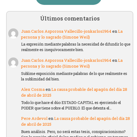
Últimos comentarios
Juan Carlos Asporosa Vallecillo-jonkarlos1964
en
La
persona y lo sagrado (Simone Weil)
La expresión mediante palabras la necesidad de difundir lo que
realmente es inequívocamente bien.
Juan Carlos Asporosa Vallecillo-jonkarlos1964
en
La
persona y lo sagrado (Simone Weil)
Sublime exposición mediante palabras de lo que realmente es
la sublimidad del bien.
Alex Cosma
en
La causa probable del apagón del día 28
de abril de 2025
Todo lo que hace el dúo ESTADO-CAPITAL es ejerciendo el
PODER que tiene sobre el PUEBLO. El que detenta el…
Pere Ardevol
en
La causa probable del apagón del día 28
de abril de 2025
Buen análisis. Pero, no será estas tesis, conspiracionismo?
Con la versión oficial de los medios y el gobierno, ya tenemos…