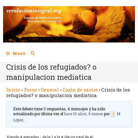
Menú
Crisis de los refugiados? o
manipulacion mediatica
Inicio
›
Foros
›
General
›
Cajón de sastre
›
Crisis de los
refugiados? o manipulacion mediatica
Este debate tiene 3 respuestas, 4 mensajes y ha sido
actualizado por última vez el
hace 10 años, 8 meses
por
M.
López
.
Viendo 4 entradas - de la 1 a la 4 (de un total de 4)