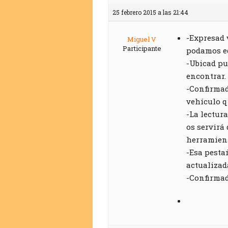
25 febrero 2015 a las 21:44
-Expresad 
Miguel V
Participante
podamos ed
-Ubicad pu
encontrar.
-Confirmad
vehículo q
-La lectur
os servirá
herramient
-Esa pesta
actualizad
-Confirmad