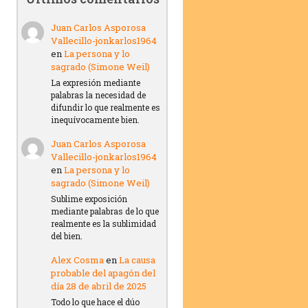
Juan Carlos Asporosa
Vallecillo-jonkarlos1964
en
La persona y lo
sagrado (Simone Weil)
La expresión mediante
palabras la necesidad de
difundir lo que realmente es
inequívocamente bien.
Juan Carlos Asporosa
Vallecillo-jonkarlos1964
en
La persona y lo
sagrado (Simone Weil)
Sublime exposición
mediante palabras de lo que
realmente es la sublimidad
del bien.
Alex Cosma
en
La causa
probable del apagón del
día 28 de abril de 2025
Todo lo que hace el dúo