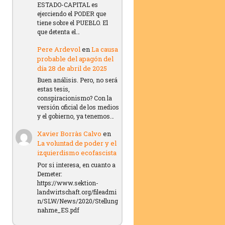
ESTADO-CAPITAL es
ejerciendo el PODER que
tiene sobre el PUEBLO. El
que detenta el…
Pere Ardevol
en
La causa
probable del apagón del
día 28 de abril de 2025
Buen análisis. Pero, no será
estas tesis,
conspiracionismo? Con la
versión oficial de los medios
y el gobierno, ya tenemos…
Xavier Borràs Calvo
en
La voluntad de poder y el
izquierdismo ecofascista
Por si interesa, en cuanto a
Demeter:
https://www.sektion-
landwirtschaft.org/fileadmi
n/SLW/News/2020/Stellung
nahme_ES.pdf