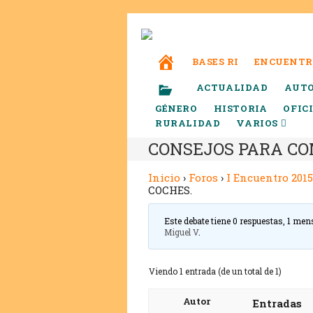
BASES RI
ENCUENTR
ACTUALIDAD
AUT
GÉNERO
HISTORIA
OFIC
RURALIDAD
VARIOS
CONSEJOS PARA CO
Inicio
›
Foros
›
I Encuentro 2015
COCHES.
Este debate tiene 0 respuestas, 1 men
Miguel V
.
Viendo 1 entrada (de un total de 1)
Autor
Entradas