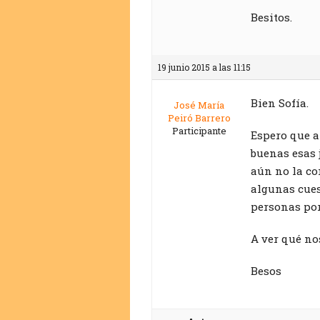
Besitos.
19 junio 2015 a las 11:15
Bien Sofía.
José María
Peiró Barrero
Participante
Espero que a
buenas esas 
aún no la co
algunas cues
personas por
A ver qué no
Besos