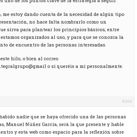
s uno de los puntos clave de la estrategia a seguir.
lo, me estoy dando cuenta de la necesidad de algún tipo
presentación, no hace falta nombrarlo como un
que sirva para plantear los principios básicos, entre
 estamos organizados al uso, y para que se conozca la
to de encuentro de las personas interesadas.
este hilo, o bien al correo
tegralgrupo@gmail o si queréis a mí personalmente.
#1898
abido nadie que se haya ofrecido una de las personas
s, Manuel Núñez García, será la que presente y hable
uentro y esta web como espacio para la reflexión sobre