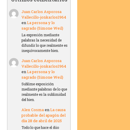
Juan Carlos Asporosa
Vallecillo-jonkarlos1964
en
La persona y lo
sagrado (Simone Weil)
La expresión mediante
palabras la necesidad de
difundir lo que realmente es
inequívocamente bien.
Juan Carlos Asporosa
Vallecillo-jonkarlos1964
en
La persona y lo
sagrado (Simone Weil)
Sublime exposición
mediante palabras de lo que
realmente es la sublimidad
del bien.
Alex Cosma
en
La causa
probable del apagón del
día 28 de abril de 2025
Todo lo que hace el dúo