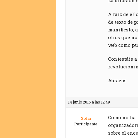
La difusión e
A raíz de el
de texto de 
manifiesto, 
otros que no
web como pun
Contestáis a 
revolucionin
Abrazos.
14 junio 2015 a las 12:49
Como no ha h
Sofía
Participante
organizadora
sobre el enc