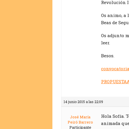
Revolución I
Os animo, a l
Beas de Segu
Os adjunto m
leer.
Besos.
convocatori
PROPUESTAA
14 junio 2015 a las 22:09
Hola Sofía. 
José María
Peiró Barrero
animada que 
Participante