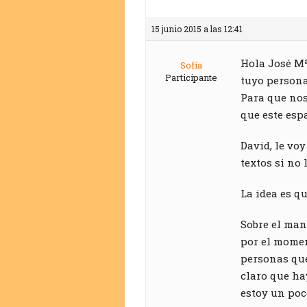
15 junio 2015 a las 12:41
Hola José Mª
Sofía
Participante
tuyo persona
Para que nos
que este esp
David, le vo
textos si no 
La idea es q
Sobre el man
por el momen
personas qu
claro que ha
estoy un poc