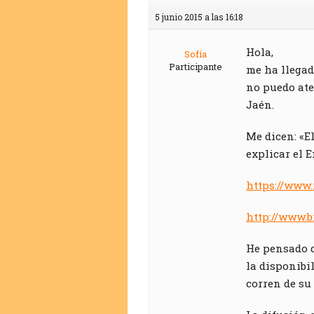
5 junio 2015 a las 16:18
Hola,
Sofía
Participante
me ha llegad
no puedo ate
Jaén.
Me dicen: «El
explicar el E
https://www
http://www.b
He pensado q
la disponibi
corren de su