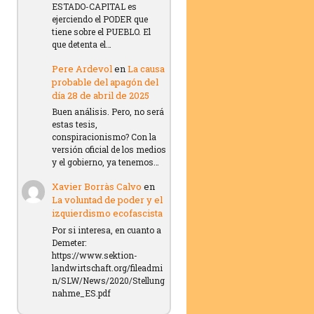
ESTADO-CAPITAL es
ejerciendo el PODER que
tiene sobre el PUEBLO. El
que detenta el…
Pere Ardevol
en
La causa
probable del apagón del
día 28 de abril de 2025
Buen análisis. Pero, no será
estas tesis,
conspiracionismo? Con la
versión oficial de los medios
y el gobierno, ya tenemos…
Xavier Borràs Calvo
en
La voluntad de poder y el
izquierdismo ecofascista
Por si interesa, en cuanto a
Demeter:
https://www.sektion-
landwirtschaft.org/fileadmi
n/SLW/News/2020/Stellung
nahme_ES.pdf