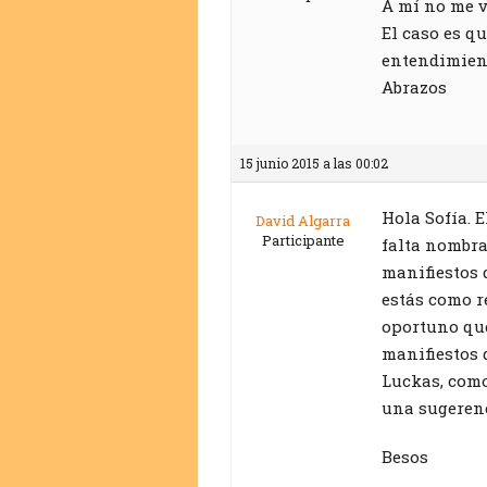
A mí no me v
El caso es 
entendimient
Abrazos
15 junio 2015 a las 00:02
Hola Sofía. 
David Algarra
Participante
falta nombra
manifiestos 
estás como r
oportuno que
manifiestos 
Luckas, como 
una sugerenc
Besos