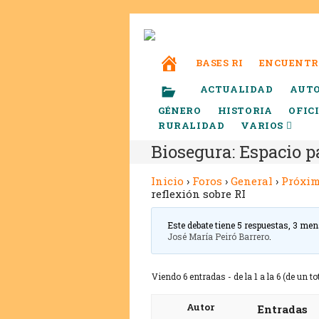
BASES RI
ENCUENTR
ACTUALIDAD
AUT
GÉNERO
HISTORIA
OFIC
RURALIDAD
VARIOS
Biosegura: Espacio pa
Inicio
›
Foros
›
General
›
Próxim
reflexión sobre RI
Este debate tiene 5 respuestas, 3 men
José María Peiró Barrero
.
Viendo 6 entradas - de la 1 a la 6 (de un tot
Autor
Entradas