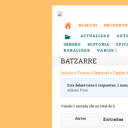
BASES RI
ENCUENTR
ACTUALIDAD
AUT
GÉNERO
HISTORIA
OFIC
RURALIDAD
VARIOS
BATZARRE
Inicio
›
Foros
›
General
›
Cajón 
Este debate tiene 0 respuestas, 1 men
Alduan Fron
.
Viendo 1 entrada (de un total de 1)
Autor
Entradas