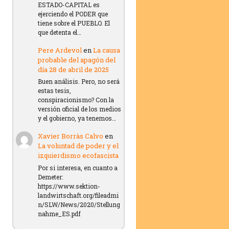
ESTADO-CAPITAL es
ejerciendo el PODER que
tiene sobre el PUEBLO. El
que detenta el…
Pere Ardevol
en
La causa
probable del apagón del
día 28 de abril de 2025
Buen análisis. Pero, no será
estas tesis,
conspiracionismo? Con la
versión oficial de los medios
y el gobierno, ya tenemos…
Xavier Borràs Calvo
en
La voluntad de poder y el
izquierdismo ecofascista
Por si interesa, en cuanto a
Demeter:
https://www.sektion-
landwirtschaft.org/fileadmi
n/SLW/News/2020/Stellung
nahme_ES.pdf