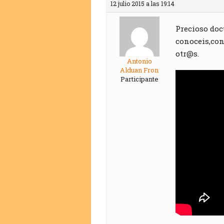
12 julio 2015 a las 19:14
Precioso doc
conoceis,con
otr@s.
Antonio
Alduan Fron
Participante