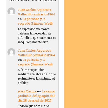
Juan Carlos Asporosa
Vallecillo-jonkarlos1964
en
La persona y lo
sagrado (Simone Weil)
La expresión mediante
palabras la necesidad de
difundir lo que realmente es
inequívocamente bien.
Juan Carlos Asporosa
Vallecillo-jonkarlos1964
en
La persona y lo
sagrado (Simone Weil)
Sublime exposición
mediante palabras de lo que
realmente es la sublimidad
del bien.
Alex Cosma
en
La causa
probable del apagón del
día 28 de abril de 2025
Todo lo que hace el dúo