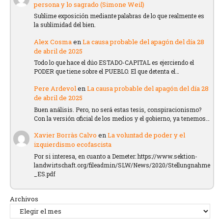
persona y lo sagrado (Simone Weil)
Sublime exposición mediante palabras de lo que realmente es
la sublimidad del bien.
Alex Cosma
en
La causa probable del apagón del día 28
de abril de 2025
Todo lo que hace el dúo ESTADO-CAPITAL es ejerciendo el
PODER que tiene sobre el PUEBLO. El que detenta el…
Pere Ardevol
en
La causa probable del apagón del día 28
de abril de 2025
Buen análisis. Pero, no será estas tesis, conspiracionismo?
Con la versión oficial de los medios y el gobierno, ya tenemos…
Xavier Borràs Calvo
en
La voluntad de poder y el
izquierdismo ecofascista
Por si interesa, en cuanto a Demeter: https://www.sektion-
landwirtschaft.org/fileadmin/SLW/News/2020/Stellungnahme
_ES.pdf
Archivos