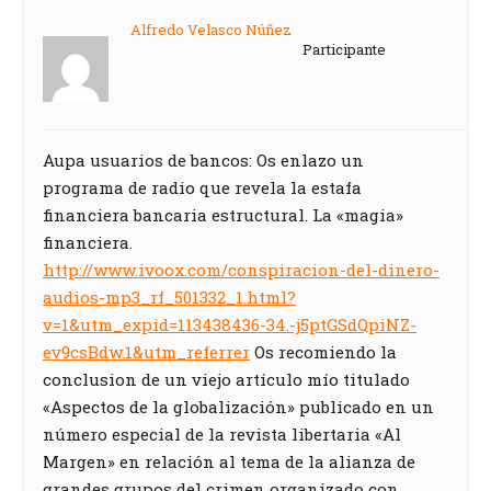
Alfredo Velasco Núñez
Participante
Aupa usuarios de bancos: Os enlazo un
programa de radio que revela la estafa
financiera bancaria estructural. La «magia»
financiera.
http://www.ivoox.com/conspiracion-del-dinero-
audios-mp3_rf_501332_1.html?
v=1&utm_expid=113438436-34.-j5ptGSdQpiNZ-
ev9csBdw.1&utm_referrer
Os recomiendo la
conclusion de un viejo artículo mío titulado
«Aspectos de la globalización» publicado en un
número especial de la revista libertaria «Al
Margen» en relación al tema de la alianza de
grandes grupos del crimen organizado con