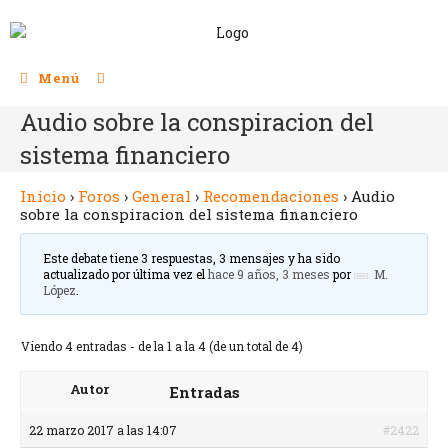
Menú
Audio sobre la conspiracion del
sistema financiero
Inicio
›
Foros
›
General
›
Recomendaciones
›
Audio
sobre la conspiracion del sistema financiero
Este debate tiene 3 respuestas, 3 mensajes y ha sido
actualizado por última vez el
hace 9 años, 3 meses
por
M.
López
.
Viendo 4 entradas - de la 1 a la 4 (de un total de 4)
Autor
Entradas
22 marzo 2017 a las 14:07
#2422