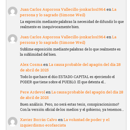
Juan Carlos Asporosa Vallecillo-jonkarlos1964
en
La
persona y lo sagrado (Simone Weil)
La expresión mediante palabras la necesidad de difundir lo que
realmente es inequívocamente bien.
Juan Carlos Asporosa Vallecillo-jonkarlos1964
en
La
persona y lo sagrado (Simone Weil)
Sublime exposición mediante palabras de lo que realmente es
la sublimidad del bien.
Alex Cosma
en
La causa probable del apagón del día 28
de abril de 2025
Todo lo que hace el dúo ESTADO-CAPITAL es ejerciendo el
PODER que tiene sobre el PUEBLO. El que detenta el…
Pere Ardevol
en
La causa probable del apagón del día 28
de abril de 2025
Buen análisis. Pero, no será estas tesis, conspiracionismo?
Con la versión oficial de los medios y el gobierno, ya tenemos…
Xavier Borràs Calvo
en
La voluntad de poder y el
izquierdismo ecofascista