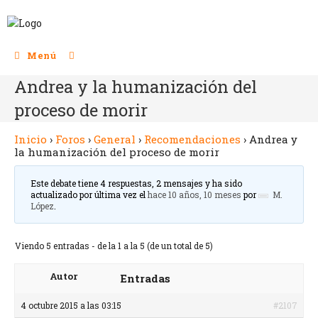
Menú
Andrea y la humanización del
proceso de morir
Inicio
›
Foros
›
General
›
Recomendaciones
›
Andrea y
la humanización del proceso de morir
Este debate tiene 4 respuestas, 2 mensajes y ha sido
actualizado por última vez el
hace 10 años, 10 meses
por
M.
López
.
Viendo 5 entradas - de la 1 a la 5 (de un total de 5)
Autor
Entradas
4 octubre 2015 a las 03:15
#2107