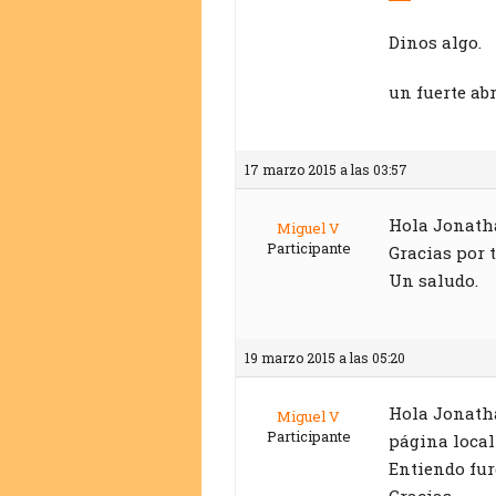
Dinos algo.
un fuerte ab
17 marzo 2015 a las 03:57
Hola Jonatha
Miguel V
Participante
Gracias por t
Un saludo.
19 marzo 2015 a las 05:20
Hola Jonatha
Miguel V
Participante
página local
Entiendo fur
Gracias.