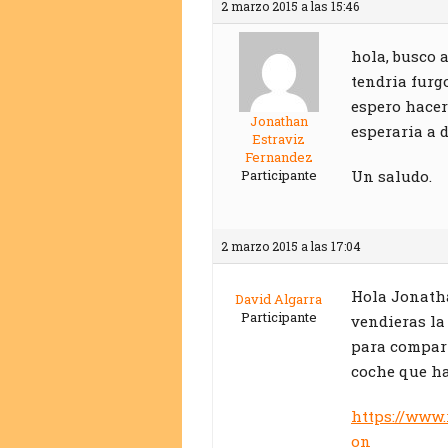
2 marzo 2015 a las 15:46
hola, busco 
tendria furg
espero hacer
Jonathan
esperaria a 
Estraviz
Fernandez
Participante
Un saludo.
2 marzo 2015 a las 17:04
Hola Jonatha
David Algarra
Participante
vendieras la
para compart
coche que ha
https://www.
on