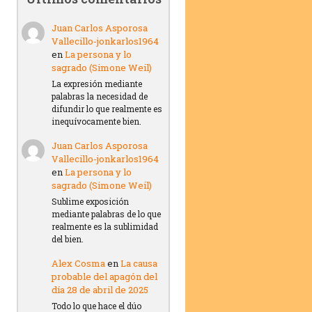
Juan Carlos Asporosa
Vallecillo-jonkarlos1964
en
La persona y lo
sagrado (Simone Weil)
La expresión mediante
palabras la necesidad de
difundir lo que realmente es
inequívocamente bien.
Juan Carlos Asporosa
Vallecillo-jonkarlos1964
en
La persona y lo
sagrado (Simone Weil)
Sublime exposición
mediante palabras de lo que
realmente es la sublimidad
del bien.
Alex Cosma
en
La causa
probable del apagón del
día 28 de abril de 2025
Todo lo que hace el dúo