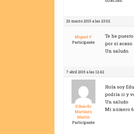
20 marzo 2015 a las 23:02
Te he puesto
Miguel V
Participante
por si acaso.
Un saludo.
7 abril 2015 a las 12:42
Hola soy Edua
podría ir y v
Un saludo
Eduardo
Mi número 6
Martínez
Martín
Participante