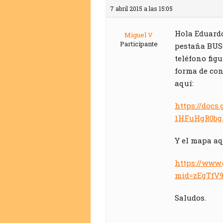
7 abril 2015 a las 15:05
Hola Eduardo
Miguel V
Participante
pestaña BUSC
teléfono fig
forma de con
aquí:
https://docs
1HFuHgR0bg
Y el mapa aq
https://www
mid=zEgTfV
Saludos.