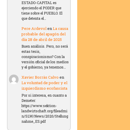
ESTADO-CAPITAL es
ejerciendo el PODER que
tiene sobre el PUEBLO. El
que detenta el…
Pere Ardevol
en
La causa
probable del apagón del
día 28 de abril de 2025
Buen análisis. Pero, no será
estas tesis,
conspiracionismo? Con la
versión oficial de los medios
y el gobierno, ya tenemos…
Xavier Borràs Calvo
en
La voluntad de poder y el
izquierdismo ecofascista
Por si interesa, en cuanto a
Demeter:
https://www.sektion-
landwirtschaft.org/fileadmi
n/SLW/News/2020/Stellung
nahme_ES.pdf