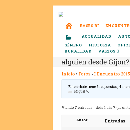
BASES RI
ENCUENTR
ACTUALIDAD
AUT
GÉNERO
HISTORIA
OFIC
RURALIDAD
VARIOS
alguien desde Gijon?
Inicio
›
Foros
›
I Encuentro 2015
Este debate tiene 6 respuestas, 4 men
Miguel V
.
Viendo 7 entradas - de la 1 a la 7 (de un to
Autor
Entradas