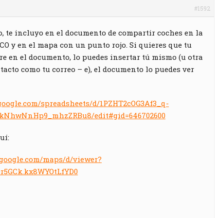
#1592
, te incluyo en el documento de compartir coches en la
O y en el mapa con un punto rojo. Si quieres que tu
ure en el documento, lo puedes insertar tú mismo (u otra
tacto como tu correo – e), el documento lo puedes ver
.google.com/spreadsheets/d/1PZHT2cOG3Af3_q-
kNhwNnHp9_mhzZRBu8/edit#gid=646702600
uí:
.google.com/maps/d/viewer?
9r5GCk.kx8WYOtLfYD0