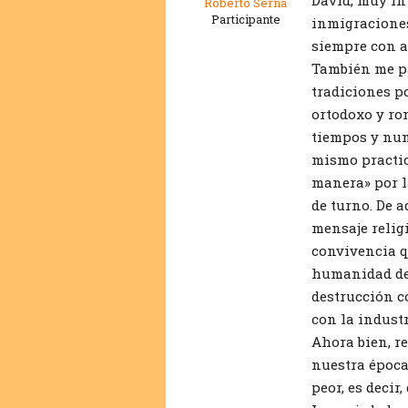
Roberto Serna
Participante
inmigraciones
siempre con af
También me pa
tradiciones p
ortodoxo y ro
tiempos y nun
mismo practic
manera» por l
de turno. De 
mensaje relig
convivencia q
humanidad de 
destrucción c
con la indust
Ahora bien, r
nuestra época
peor, es decir