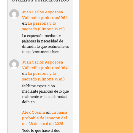
Juan Carlos Asporosa
Vallecillo-jonkarlos1964
en
La persona y lo
sagrado (Simone Weil)
La expresión mediante
palabras la necesidad de
difundir lo que realmente es
inequívocamente bien.
Juan Carlos Asporosa
Vallecillo-jonkarlos1964
en
La persona y lo
sagrado (Simone Weil)
Sublime exposición
mediante palabras de lo que
realmente es la sublimidad
del bien.
Alex Cosma
en
La causa
probable del apagón del
día 28 de abril de 2025
Todo lo que hace el dúo