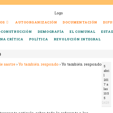
OS
AUTOORGANIZACIÓN
DOCUMENTACIÓN
DIFU
OCONSTRUCCIÓN
DEMOGRAFÍA
EL COMUNAL
ESTA
INA CRÍTICA
POLÍTICA
REVOLUCIÓN INTEGRAL
o
de sastre
›
Yo también respondo
›
Yo también respondo
5
abri
l
201
7 a
las
10:5
5
#2429
eresante artículo, sobre todo lo referente a las