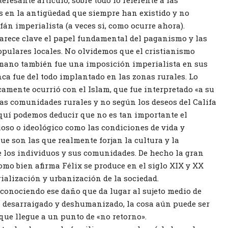
 en la antigüedad que siempre han existido y no
án imperialista (a veces si, como ocurre ahora).
rece clave el papel fundamental del paganismo y las
opulares locales. No olvidemos que el cristianismo
mano también fue una imposición imperialista en sus
ca fue del todo implantado en las zonas rurales. Lo
amente ocurrió con el Islam, que fue interpretado «a su
as comunidades rurales y no según los deseos del Califa
aquí podemos deducir que no es tan importante el
ioso o ideológico como las condiciones de vida y
ue son las que realmente forjan la cultura y la
los individuos y sus comunidades. De hecho la gran
omo bien afirma Félix se produce en el siglo XIX y XX
rialización y urbanización de la sociedad.
econociendo ese daño que da lugar al sujeto medio de
 desarraigado y deshumanizado, la cosa aún puede ser
, que llegue a un punto de «no retorno».