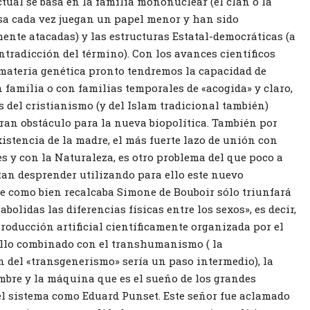
tual se basa en la familia mononuclear (el clan o la
sa cada vez juegan un papel menor y han sido
nte atacadas) y las estructuras Estatal-democráticas (a
ntradicción del término). Con los avances científicos
ateria genética pronto tendremos la capacidad de
 familia o con familias temporales de «acogida» y claro,
s del cristianismo (y del Islam tradicional también)
an obstáculo para la nueva biopolítica. También por
istencia de la madre, el más fuerte lazo de unión con
es y con la Naturaleza, es otro problema del que poco a
tan desprender utilizando para ello este nuevo
 como bien recalcaba Simone de Bouboir sólo triunfará
bolidas las diferencias físicas entre los sexos», es decir,
producción artificial científicamente organizada por el
ello combinado con el transhumanismo ( la
 del «transgenerismo» sería un paso intermedio), la
mbre y la máquina que es el sueño de los grandes
l sistema como Eduard Punset. Este señor fue aclamado