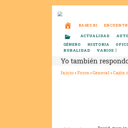
BASES RI
ENCUENTR
ACTUALIDAD
AUT
GÉNERO
HISTORIA
OFIC
RURALIDAD
VARIOS
Yo también respond
Inicio
›
Foros
›
General
›
Cajón 
David, muy int