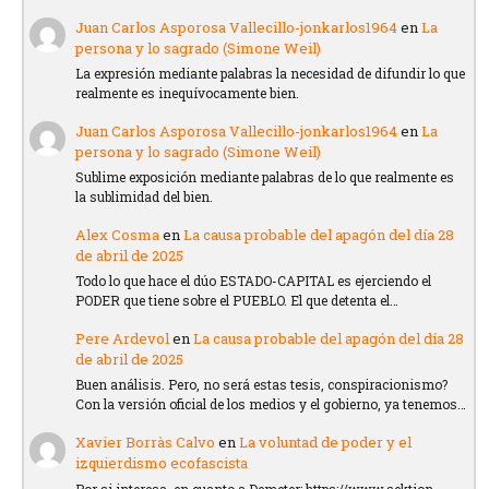
Juan Carlos Asporosa Vallecillo-jonkarlos1964
en
La
persona y lo sagrado (Simone Weil)
La expresión mediante palabras la necesidad de difundir lo que
realmente es inequívocamente bien.
Juan Carlos Asporosa Vallecillo-jonkarlos1964
en
La
persona y lo sagrado (Simone Weil)
Sublime exposición mediante palabras de lo que realmente es
la sublimidad del bien.
Alex Cosma
en
La causa probable del apagón del día 28
de abril de 2025
Todo lo que hace el dúo ESTADO-CAPITAL es ejerciendo el
PODER que tiene sobre el PUEBLO. El que detenta el…
Pere Ardevol
en
La causa probable del apagón del día 28
de abril de 2025
Buen análisis. Pero, no será estas tesis, conspiracionismo?
Con la versión oficial de los medios y el gobierno, ya tenemos…
Xavier Borràs Calvo
en
La voluntad de poder y el
izquierdismo ecofascista
Por si interesa, en cuanto a Demeter: https://www.sektion-