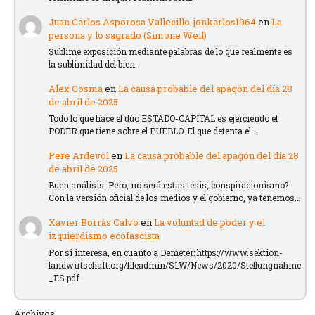
Juan Carlos Asporosa Vallecillo-jonkarlos1964
en
La
persona y lo sagrado (Simone Weil)
Sublime exposición mediante palabras de lo que realmente es
la sublimidad del bien.
Alex Cosma
en
La causa probable del apagón del día 28
de abril de 2025
Todo lo que hace el dúo ESTADO-CAPITAL es ejerciendo el
PODER que tiene sobre el PUEBLO. El que detenta el…
Pere Ardevol
en
La causa probable del apagón del día 28
de abril de 2025
Buen análisis. Pero, no será estas tesis, conspiracionismo?
Con la versión oficial de los medios y el gobierno, ya tenemos…
Xavier Borràs Calvo
en
La voluntad de poder y el
izquierdismo ecofascista
Por si interesa, en cuanto a Demeter: https://www.sektion-
landwirtschaft.org/fileadmin/SLW/News/2020/Stellungnahme
_ES.pdf
Archivos