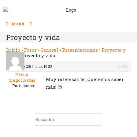
Menú
Proyecto y vida
Inicio
›
Foros
›
General
›
Presentaciones
›
Proyecto y
vida
›
Proyecto y vida
13 marzo 2015 a las 19:32
#1439
Héctor
Muy interesante. ¡Queremos saber
Gregorio Más
Participante
más! 😉