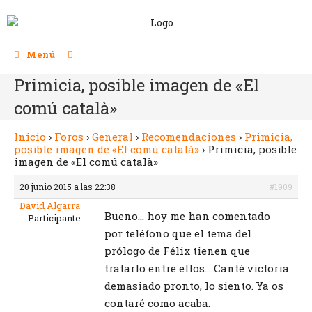
Menú
Primicia, posible imagen de «El
comú català»
Inicio
›
Foros
›
General
›
Recomendaciones
›
Primicia,
posible imagen de «El comú català»
›
Primicia, posible
imagen de «El comú català»
20 junio 2015 a las 22:38
#1909
David Algarra
Bueno… hoy me han comentado
Participante
por teléfono que el tema del
prólogo de Félix tienen que
tratarlo entre ellos… Canté victoria
demasiado pronto, lo siento. Ya os
contaré como acaba.