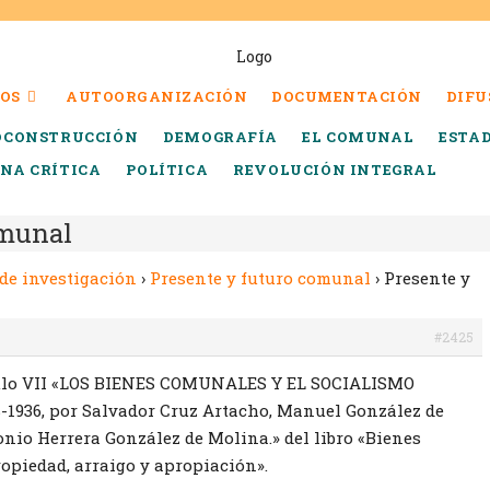
OS
AUTOORGANIZACIÓN
DOCUMENTACIÓN
DIFU
OCONSTRUCCIÓN
DEMOGRAFÍA
EL COMUNAL
ESTA
INA CRÍTICA
POLÍTICA
REVOLUCIÓN INTEGRAL
omunal
de investigación
›
Presente y futuro comunal
›
Presente y
#2425
tulo VII «LOS BIENES COMUNALES Y EL SOCIALISMO
1936, por Salvador Cruz Artacho, Manuel González de
nio Herrera González de Molina.» del libro «Bienes
opiedad, arraigo y apropiación».