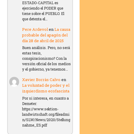
ESTADO-CAPITAL es
ejerciendo el PODER que
tiene sobre el PUEBLO. El
que detenta el…
Pere Ardevol
en
La causa
probable del apagón del
día 28 de abril de 2025
Buen análisis. Pero, no será
estas tesis,
conspiracionismo? Con la
versión oficial de los medios
y el gobierno, ya tenemos…
Xavier Borràs Calvo
en
La voluntad de poder y el
izquierdismo ecofascista
Por si interesa, en cuanto a
Demeter:
https://www.sektion-
landwirtschaft.org/fileadmi
n/SLW/News/2020/Stellung
nahme_ES.pdf