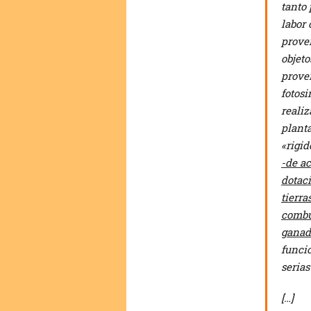
tanto
labor 
prove
objeto
proven
fotosi
realiz
planta
«rigid
-de ac
dotaci
tierra
combu
ganad
funci
serias
[…]