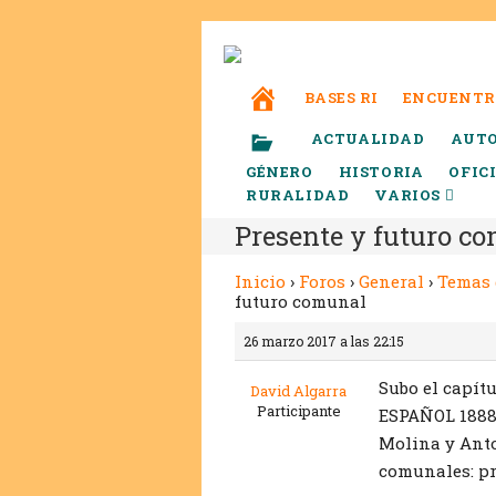
BASES RI
ENCUENTR
ACTUALIDAD
AUT
GÉNERO
HISTORIA
OFIC
RURALIDAD
VARIOS
Presente y futuro c
Inicio
›
Foros
›
General
›
Temas 
futuro comunal
26 marzo 2017 a las 22:15
Subo el capí
David Algarra
Participante
ESPAÑOL 1888-
Molina y Anto
comunales: pr