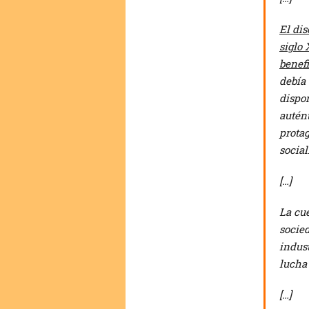
El dis
siglo 
benefi
debía 
dispon
autént
protag
socia
[…]
La cue
socied
indus
lucha 
[…]