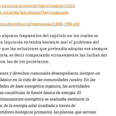
t.unirioja.es/servlet/libro?codigo=11115
c.uji.es/es/hsc/diario?tag=comunes
unalesyelsocialismoespaol1888-1936.pdf
 algunos fragmentos del capítulo en los cuales se
la izquierda entendía bastante mal el problema del
 que las soluciones que pretendía adoptar era siempre
rista, es decir comparando erroneamente las luchas del
n las de los proletarios:
ienes y derechos comunales desempeñaron siempre un
básico en la vida de las comunidades rurales. En las
ades de base energética orgánica, las actividades
as constituían la fuente básica de energía. El
isionamiento energético se realizaba mediante la
ón de la energía solar irradiada a través de
tidores biológicos primarios, las plantas, que servían