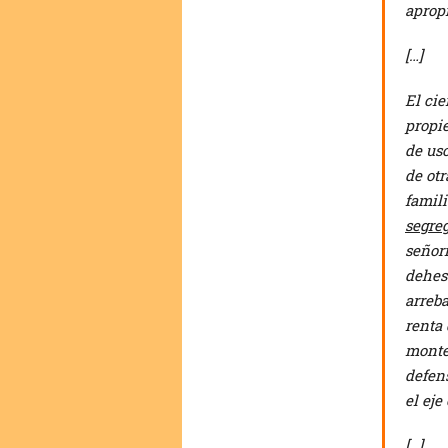
aprop
[…]
El cie
propi
de uso
de ot
famil
segreg
señori
dehes
arreba
renta 
monte
defen
el eje
[…]