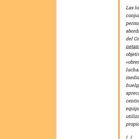
Las l
conjun
perma
abord
del Co
netam
objeti
«obrer
luchar
median
huelg
apreci
centr
equipa
utiliz
propio
[…]