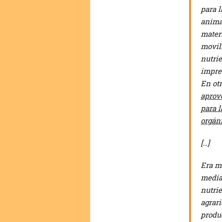
para 
animal
materi
movili
nutrie
impres
En otr
aprov
para l
orgán
[…]
Era m
median
nutri
agrari
produc