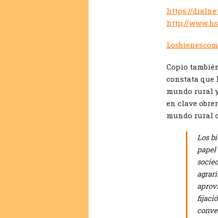
https://dialne
http://www.hs
Losbienescom
Copio también
constata que 
mundo rural y
en clave obre
mundo rural co
Los b
papel 
socied
agrari
aprov
fijaci
conver