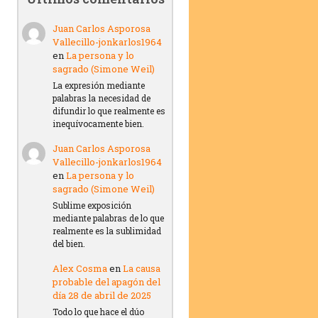
Juan Carlos Asporosa
Vallecillo-jonkarlos1964
en
La persona y lo
sagrado (Simone Weil)
La expresión mediante
palabras la necesidad de
difundir lo que realmente es
inequívocamente bien.
Juan Carlos Asporosa
Vallecillo-jonkarlos1964
en
La persona y lo
sagrado (Simone Weil)
Sublime exposición
mediante palabras de lo que
realmente es la sublimidad
del bien.
Alex Cosma
en
La causa
probable del apagón del
día 28 de abril de 2025
Todo lo que hace el dúo