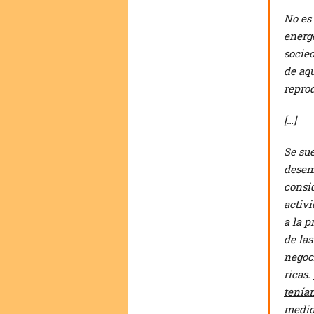
No es 
energé
socie
de aqu
reprod
[…]
Se sue
desem
consid
activi
a la p
de la
negoc
ricas.
tenía
medid