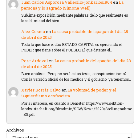
Juan Carlos Asporosa Vallecillo-jonkarlos1964
en
La
persona y lo sagrado (Simone Weil)
Sublime exposición mediante palabras de lo que realmente es
la sublimidad del bien.
Alex Cosma
en
La causa probable del apagón del día 28
de abril de 2025
Todo lo que hace el dúo ESTADO-CAPITAL es ejerciendo el
PODER que tiene sobre el PUEBLO. El que detenta el…
Pere Ardevol
en
La causa probable del apagón del día 28
de abril de 2025
Buen análisis. Pero, no será estas tesis, conspiracionismo?
Con la versión oficial de los medios y el gobierno, ya tenemos…
Xavier Borràs Calvo
en
La voluntad de poder y el
izquierdismo ecofascista
Por si interesa, en cuanto a Demeter: https://www.sektion-
landwirtschaft.org/fileadmin/SLW/News/2020/Stellungnahme
_ES.pdf
Archivos