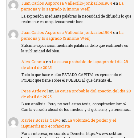
Juan Carlos Asporosa Vallecillo-jonkarlos1964
en
La
persona y lo sagrado (Simone Weil)
La expresión mediante palabras la necesidad de difundir lo que
realmente es inequívocamente bien.
Juan Carlos Asporosa Vallecillo-jonkarlos1964
en
La
persona y lo sagrado (Simone Weil)
Sublime exposición mediante palabras de lo que realmente es
la sublimidad del bien.
Alex Cosma
en
La causa probable del apagón del día 28
de abril de 2025
Todo lo que hace el dúo ESTADO-CAPITAL es ejerciendo el
PODER que tiene sobre el PUEBLO. El que detenta el…
Pere Ardevol
en
La causa probable del apagón del día 28
de abril de 2025
Buen análisis. Pero, no será estas tesis, conspiracionismo?
Con la versión oficial de los medios y el gobierno, ya tenemos…
Xavier Borràs Calvo
en
La voluntad de poder y el
izquierdismo ecofascista
Por si interesa, en cuanto a Demeter: https://www.sektion-