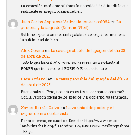
La expresión mediante palabras la necesidad de difundir lo que
realmente es inequívocamente bien.
Juan Carlos Asporosa Vallecillo-jonkarlos1964
en
La
persona y lo sagrado (Simone Weil)
Sublime exposición mediante palabras de lo que realmente es
la sublimidad del bien.
Alex Cosma
en
La causa probable del apagón del día 28
de abril de 2025
Todo lo que hace el dúo ESTADO-CAPITAL es ejerciendo el
PODER que tiene sobre el PUEBLO. El que detenta el…
Pere Ardevol
en
La causa probable del apagón del día 28
de abril de 2025
Buen análisis. Pero, no será estas tesis, conspiracionismo?
Con la versión oficial de los medios y el gobierno, ya tenemos…
Xavier Borràs Calvo
en
La voluntad de poder y el
izquierdismo ecofascista
Por si interesa, en cuanto a Demeter: https://www.sektion-
landwirtschaft.org/fileadmin/SLW/News/2020/Stellungnahme
_ES.pdf