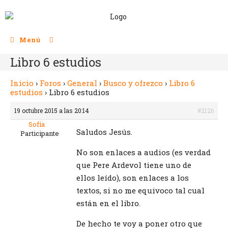
Menú
Libro 6 estudios
Inicio
›
Foros
›
General
›
Busco y ofrezco
›
Libro 6
estudios
›
Libro 6 estudios
19 octubre 2015 a las 20:14
#2126
Sofía
Saludos Jesús.
Participante
No son enlaces a audios (es verdad
que Pere Ardevol tiene uno de
ellos leído), son enlaces a los
textos, si no me equivoco tal cual
están en el libro.
De hecho te voy a poner otro que