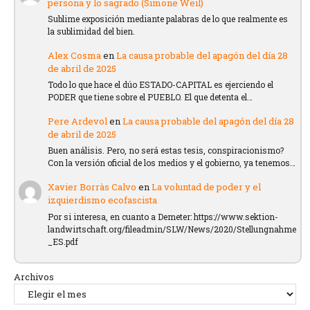
persona y lo sagrado (Simone Weil)
Sublime exposición mediante palabras de lo que realmente es
la sublimidad del bien.
Alex Cosma
en
La causa probable del apagón del día 28
de abril de 2025
Todo lo que hace el dúo ESTADO-CAPITAL es ejerciendo el
PODER que tiene sobre el PUEBLO. El que detenta el…
Pere Ardevol
en
La causa probable del apagón del día 28
de abril de 2025
Buen análisis. Pero, no será estas tesis, conspiracionismo?
Con la versión oficial de los medios y el gobierno, ya tenemos…
Xavier Borràs Calvo
en
La voluntad de poder y el
izquierdismo ecofascista
Por si interesa, en cuanto a Demeter: https://www.sektion-
landwirtschaft.org/fileadmin/SLW/News/2020/Stellungnahme
_ES.pdf
Archivos