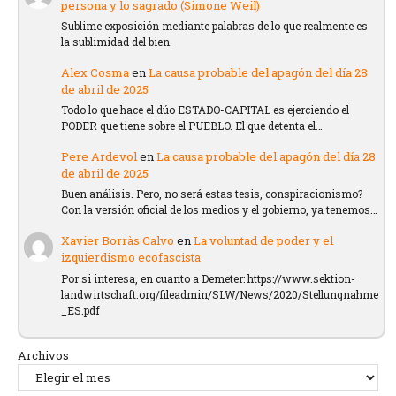
persona y lo sagrado (Simone Weil)
Sublime exposición mediante palabras de lo que realmente es
la sublimidad del bien.
Alex Cosma
en
La causa probable del apagón del día 28
de abril de 2025
Todo lo que hace el dúo ESTADO-CAPITAL es ejerciendo el
PODER que tiene sobre el PUEBLO. El que detenta el…
Pere Ardevol
en
La causa probable del apagón del día 28
de abril de 2025
Buen análisis. Pero, no será estas tesis, conspiracionismo?
Con la versión oficial de los medios y el gobierno, ya tenemos…
Xavier Borràs Calvo
en
La voluntad de poder y el
izquierdismo ecofascista
Por si interesa, en cuanto a Demeter: https://www.sektion-
landwirtschaft.org/fileadmin/SLW/News/2020/Stellungnahme
_ES.pdf
Archivos